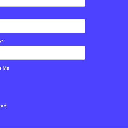
an?
E PRIMÀRIA
?
*
UD
1R CICLE ESO
2N CICLE ESO
BATXILLERAT
PALAU ROBERT
r Me
ord