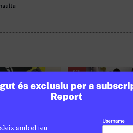
nsulta
RED
ut és exclusiu per a subscri
Report
Username
edeix amb el teu
UNIOR REPORT RED
SOCIETAT
/
JUNIOR REPORT