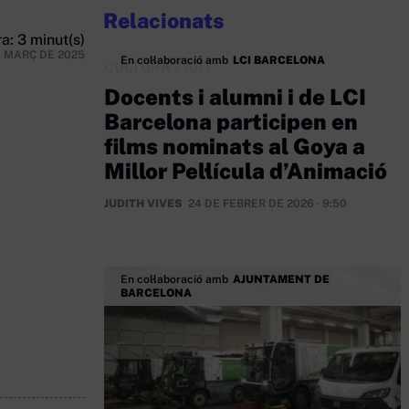
Relacionats
a: 3 minut(s)
E MARÇ DE 2025
En col·laboració amb
LCI BARCELONA
CULTURA
/
ART
Docents i alumni i de LCI
Barcelona participen en
films nominats al Goya a
Millor Pel·lícula d’Animació
JUDITH VIVES
24 DE FEBRER DE 2026 · 9:50
En col·laboració amb
AJUNTAMENT DE
BARCELONA