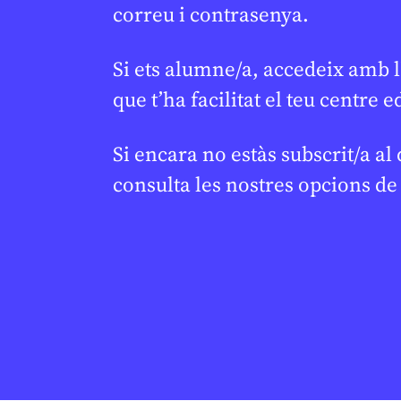
correu i contrasenya.
Open Arms al Palau
El català
Robert: una Unitat
amb en M
Si ets alumne/a, accedeix amb l
Didàctica per entendre la
periodis
crisi migratòria i els drets
que t’ha facilitat el teu centre e
CREU DE SABA 
humans
OLESA DE MONT
Si encara no estàs subscrit/a al
JUDITH VIVES
19 DE FEBRER DE 2026 · 16:35
BATXILLERAT
consulta les nostres opcions d