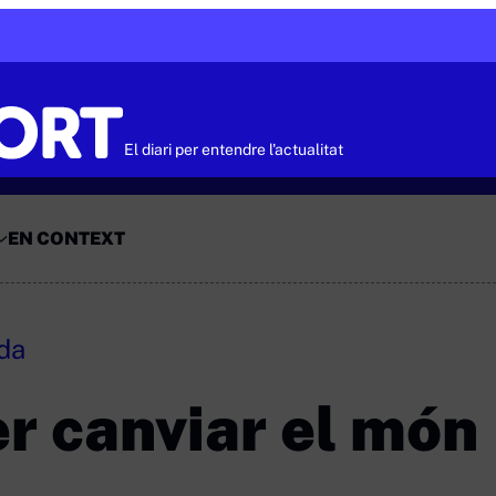
El diari per entendre l'actualitat
EN CONTEXT
ada
r canviar el món