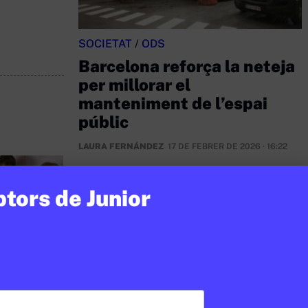
SOCIETAT
/
ODS
Barcelona reforça la neteja
per millorar el
manteniment de l’espai
públic
LAURA FERNÁNDEZ
17 DE FEBRER DE 2026 · 16:22
ptors de Junior
Open Arms
En col·laboració:
Palau Robert
 RED