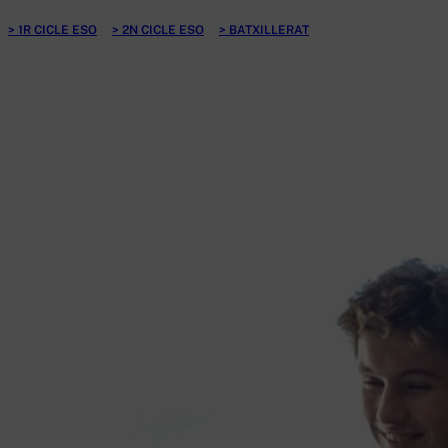
1R CICLE ESO
2N CICLE ESO
BATXILLERAT