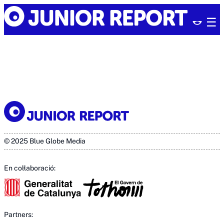
Skip
Junior
to
Report
content
© 2025 Blue Globe Media
En col·laboració:
Partners: