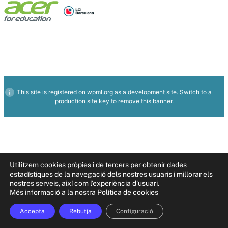
This site is registered on
wpml.org
as a development site. Switch to a
production site key to
remove this banner
.
Utilitzem cookies pròpies i de tercers per obtenir dades
estadístiques de la navegació dels nostres usuaris i millorar els
nostres serveis, així com l'experiència d'usuari.
Més informació a la nostra Política de cookies
Accepta
Rebutja
Configuració