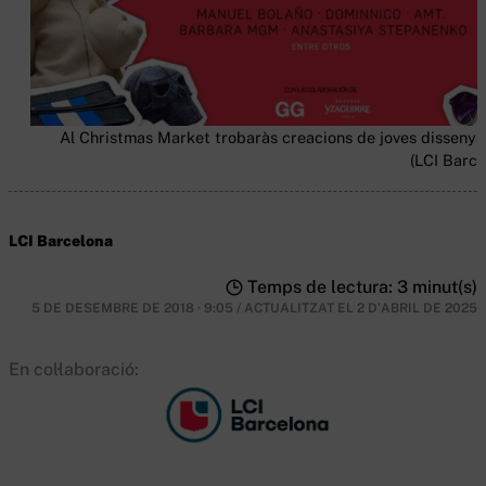
Al Christmas Market trobaràs creacions de joves dissenya
(LCI Barce
LCI Barcelona
Temps de lectura: 3 minut(s)
5 DE DESEMBRE DE 2018 · 9:05
/
ACTUALITZAT EL
2 D'ABRIL DE 2025
En col·laboració: