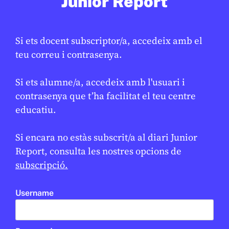
Junior Report
Si ets docent subscriptor/a, accedeix amb el
SOCIETAT
/
JUNIOR REPORT RED
teu correu i contrasenya.
El català avui: conversa amb en
Marcel, docent i periodista
Si ets alumne/a, accedeix amb l'usuari i
contrasenya que t’ha facilitat el teu centre
CREU DE SABA REPORT
educatiu.
OLESA DE MONTSERRAT
BATXILLERAT
BATXILLERAT
Si encara no estàs subscrit/a al diari Junior
Report, consulta les nostres opcions de
RED
subscripció.
Username