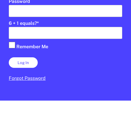
Password
6 + 1 equals?
*
SOCIETAT
/
JUNIOR REPORT RED
Què vols ser de gran?
Remember Me
SANT MARC REPORT
CALLDETENES
CICLE SUPERIOR DE PRIMÀRIA
CICLE SUPERIOR DE PRIMÀRIA
Forgot Password