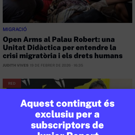
MIGRACIÓ
Open Arms al Palau Robert: una
Unitat Didàctica per entendre la
crisi migratòria i els drets humans
JUDITH VIVES
19 DE FEBRER DE 2026 · 16:35
RED
Aquest contingut és
exclusiu per a
subscriptors de