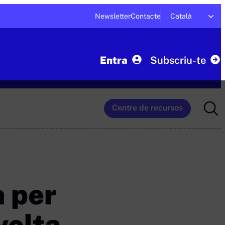
Newsletter
Contacte
Català
Entra
Subscriu-te
Searc
Centre de recursos
for:
n per
volta