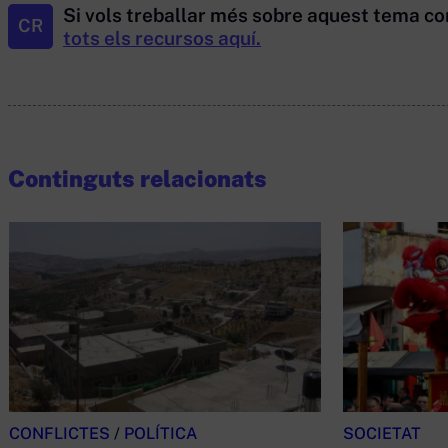
Si vols treballar més sobre aquest tema co
CR
tots els recursos aquí.
Continguts relacionats
CONFLICTES
/
POLÍTICA
SOCIETAT