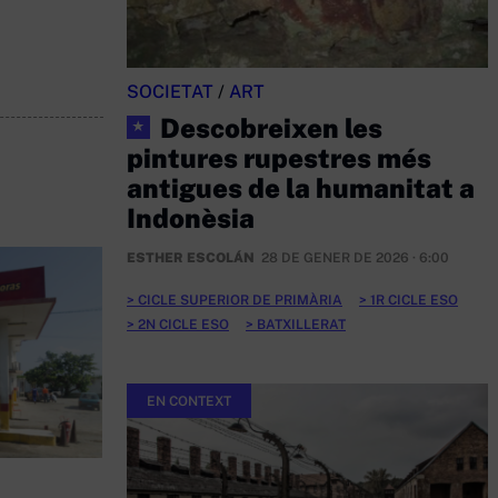
SOCIETAT
/
ART
Descobreixen les
★
pintures rupestres més
antigues de la humanitat a
Indonèsia
ESTHER ESCOLÁN
28 DE GENER DE 2026 · 6:00
CICLE SUPERIOR DE PRIMÀRIA
1R CICLE ESO
2N CICLE ESO
BATXILLERAT
EN CONTEXT