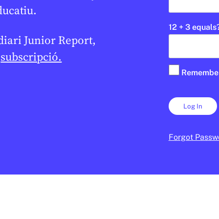
ducatiu.
12 + 3 equals
 diari Junior Report,
e
subscripció.
Remembe
Forgot Passw