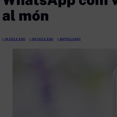
al món
1R CICLE ESO
2N CICLE ESO
BATXILLERAT