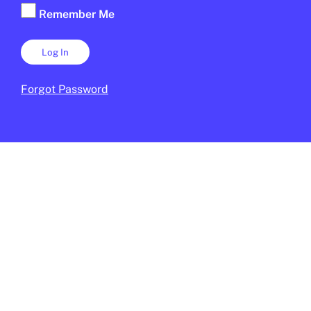
Remember Me
Forgot Password
MÈDIA
/
EDUCACIÓ
L’EdTech Congress Barcelona es
consolida com a esdeveniment de
referència en tecnologia educativa
JUNIOR REPORT
9 DE FEBRER DE 2026 · 13:50
2N CICLE ESO
BATXILLERAT
CICLE SUPERIOR DE PRIMÀRIA
1R CICLE ESO