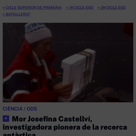
CICLE SUPERIOR DE PRIMÀRIA
1R CICLE ESO
2N CICLE ESO
BATXILLERAT
CIÈNCIA
/
ODS
Mor Josefina Castellví,
★
investigadora pionera de la recerca
antàrtica