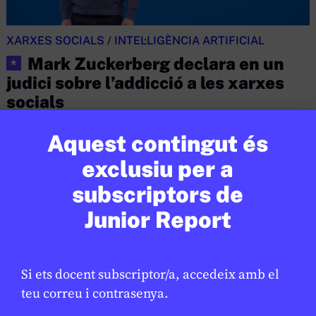
XARXES SOCIALS
/
INTEL·LIGÈNCIA ARTIFICIAL
Mark Zuckerberg declara en un
★
judici sobre l’addicció a les xarxes
socials
JAUME ESTEVE
24 DE FEBRER DE 2026 · 6:00
Aquest contingut és
CICLE SUPERIOR DE PRIMÀRIA
1R CICLE ESO
2N CICLE ESO
exclusiu per a
BATXILLERAT
subscriptors de
Junior Report
Si ets docent subscriptor/a, accedeix amb el
teu correu i contrasenya.