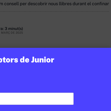
 consell per descobrir nous llibres durant el confinam
a: 3 minut(s)
E MARÇ DE 2025
ptors de Junior