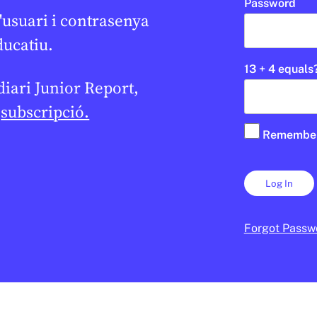
Password
'usuari i contrasenya
En col·laboració amb
AJUNTAMEN
ducatiu.
BARCELONA
13 + 4 equals
 diari Junior Report,
e
subscripció.
Remembe
SALUT
ampió torna a
Barcelona se suma 
 per què
Marató de Donant
Forgot Passw
x i com ens
Sang
PABLO ESTACIO
7 DE GENER DE 202
 DE GENER DE 2026 · 6:00
2N CICLE ESO