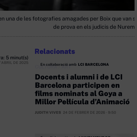
n una de les fotografies amagades per Boix que van se
de prova en els judicis de Nurem
Relacionats
a: 5 minut(s)
D'ABRIL DE 2025
En col·laboració amb
LCI BARCELONA
CULTURA
/
ART
Docents i alumni i de LCI
Barcelona participen en
films nominats al Goya a
Millor Pel·lícula d’Animació
JUDITH VIVES
24 DE FEBRER DE 2026 · 9:50