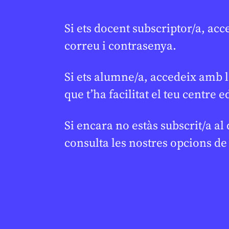
CONFLICTES
/
GUERRA A GAZA
SOCIETAT
Israel aprova registrar
El cava
Si ets docent subscriptor/a, acc
★
★
terres de Cisjordània: què
símbol d
correu i contrasenya.
implica la mesura?
2026
LAURA CUESTA
18 DE FEBRER DE 2026 · 6:00
ESTHER ESCOL
Si ets alumne/a, accedeix amb l
que t’ha facilitat el teu centre e
BATXILLERAT
CICLE SUPERIO
CICLE SUPERIOR DE PRIMÀRIA
1R CICLE ESO
1R CICLE ESO
2N CICLE ESO
BATXILLERAT
Si encara no estàs subscrit/a al
consulta les nostres opcions d