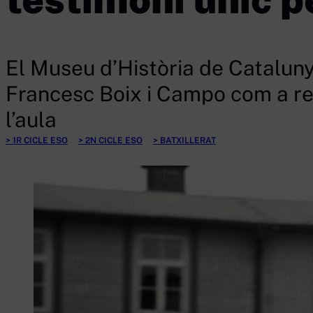
El Museu d’Història de Catalun
Francesc Boix i Campo com a re
l’aula
1R CICLE ESO
2N CICLE ESO
BATXILLERAT