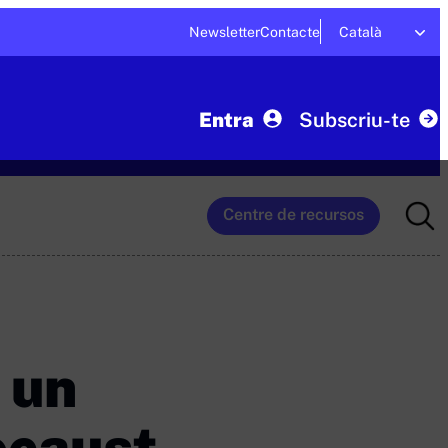
Newsletter
Contacte
Català
Entra
Subscriu-te
Searc
Centre de recursos
for:
 un
ocaust