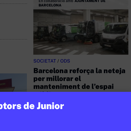
En col·laboració amb
AJUNTAMENT DE
BARCELONA
SOCIETAT
/
ODS
Barcelona reforça la neteja
per millorar el
manteniment de l’espai
públic
ptors de Junior
LAURA FERNÁNDEZ
17 DE FEBRER DE 2026 · 16:22