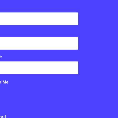
Open Arms
 a una
a sense
En col·laboració:
Palau Robert
26 · 6:00
*
UD
BATXILLERAT
1R CICLE ESO
r Me
2N CICLE ESO
PALAU ROBERT
ord