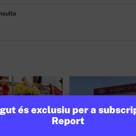
nsulta
ut és exclusiu per a subscri
Report