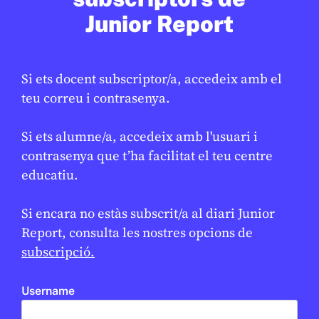
Junior Report
Si ets docent subscriptor/a, accedeix amb el
teu correu i contrasenya.
Si ets alumne/a, accedeix amb l'usuari i
contrasenya que t’ha facilitat el teu centre
SOCIETAT
/
ODS
educatiu.
Barcelona reforça la neteja per
millorar el manteniment de l’espai
Si encara no estàs subscrit/a al diari Junior
públic
Report, consulta les nostres opcions de
subscripció.
LAURA FERNÁNDEZ
17 DE FEBRER DE 2026 · 16:22
Username
Open Arms