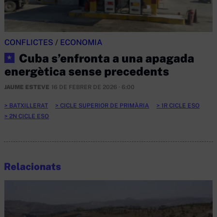
CONFLICTES
/
ECONOMIA
Cuba s’enfronta a una apagada
★
energètica sense precedents
JAUME ESTEVE
16 DE FEBRER DE 2026 · 6:00
BATXILLERAT
CICLE SUPERIOR DE PRIMÀRIA
1R CICLE ESO
2N CICLE ESO
Relacionats