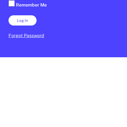
EN CONTEXT
Remember Me
Forgot Password
MIGRACIÓ
/
ANTIRACISME
Què és l’ICE?
DANIEL MOYA
29 DE GENER DE 2026 · 14:01
CICLE SUPERIOR DE PRIMÀRIA
1R CICLE ESO
2N CICLE ESO
BATXILLERAT