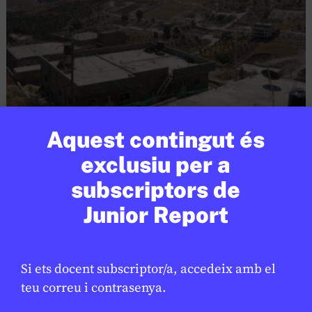
Aquest contingut és
CONFLICTES
/
GUERRA A GAZA
exclusiu per a
Israel aprova registrar terres de
★
Cisjordània: què implica la mesura?
subscriptors de
Junior Report
LAURA CUESTA
18 DE FEBRER DE 2026 · 6:00
CICLE SUPERIOR DE PRIMÀRIA
1R CICLE ESO
2N CICLE ESO
BATXILLERAT
Si ets docent subscriptor/a, accedeix amb el
teu correu i contrasenya.