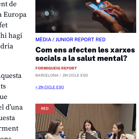
ent de
 a Europa
fet
 hi hagi
MÈDIA
/
JUNIOR REPORT RED
odria
Com ens afecten les xarxes
socials a la salut mental?
FORMIGUEIG REPORT
aquesta
BARCELONA
2N CICLE ESO
ts
2N CICLE ESO
que
el d’una
RED
uesta
arment
ions