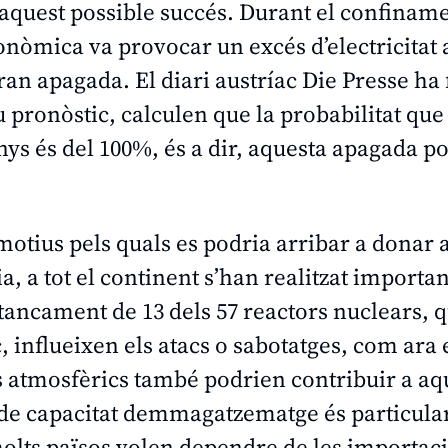
a aquest possible succés. Durant el confinam
conòmica va provocar un excés d’electricitat
ran apagada. El diari austríac
Die Presse
ha 
pronòstic, calculen que la probabilitat que
ys és del 100%, és a dir, aquesta apagada p
motius pels quals es podria arribar a donar 
, a tot el continent s’han realitzat importan
 tancament de 13 dels 57 reactors nuclears, 
, influeixen els atacs o sabotatges, com ara 
ens atmosfèrics també podrien contribuir a aq
a de capacitat demmagatzematge és particul
e molts països volen dependre de les importac