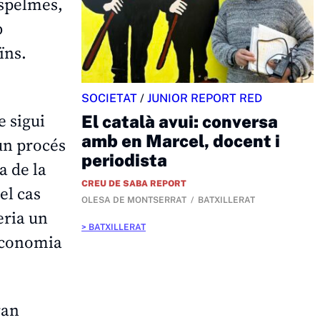
espelmes,
b
ïns.
SOCIETAT
/
JUNIOR REPORT RED
e sigui
El català avui: conversa
amb en Marcel, docent i
 un procés
periodista
a de la
CREU DE SABA REPORT
el cas
OLESA DE MONTSERRAT
BATXILLERAT
eria un
BATXILLERAT
’economia
ran