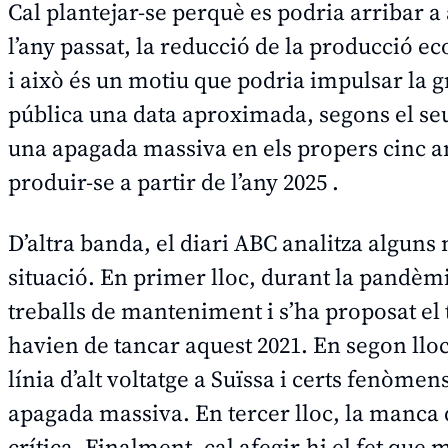
Cal plantejar-se perquè es podria arribar 
l’any passat, la reducció de la producció e
i això és un motiu que podria impulsar la g
pública una data aproximada, segons el seu 
una apagada massiva en els propers cinc an
produir-se a partir de l’any 2025 .
D’altra banda, el diari
ABC
analitza alguns 
situació. En primer lloc, durant la pandèmia
treballs de manteniment i s’ha proposat el
havien de tancar aquest 2021. En segon lloc
línia d’alt voltatge a Suïssa i certs fenòm
apagada massiva. En tercer lloc, la manc
crítica. Finalment, cal afegir-hi el fet qu