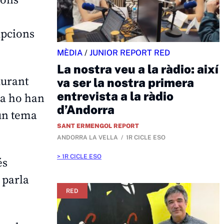
rupcions
MÈDIA
/
JUNIOR REPORT RED
La nostra veu a la ràdio: així
durant
va ser la nostra primera
entrevista a la ràdio
ja ho han
d’Andorra
 un tema
SANT ERMENGOL REPORT
ANDORRA LA VELLA
1R CICLE ESO
1R CICLE ESO
és
 parla
RED