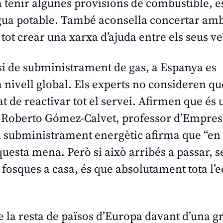
a tenir algunes provisions de combustible, 
aigua potable. També aconsella concertar am
 tot crear una xarxa d’ajuda entre els seus ve
isi de subministrament de gas, a Espanya es
a nivell global. Els experts no consideren qu
tat de reactivar tot el servei. Afirmen que és
 Roberto Gómez-Calvet, professor d’Empres
n subministrament energètic afirma que “en 
esta mena. Però si això arribés a passar, s
fosques a casa, és que absolutament tota l
e la resta de països d’Europa davant d’una g