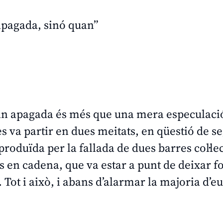
 apagada, sinó quan”
ran apagada és més que una mera especulació
s va partir en dues meitats, en qüestió de se
produïda per la fallada de dues barres col·le
 en cadena, que va estar a punt de deixar fo
 Tot i això, i abans d’alarmar la majoria d’e