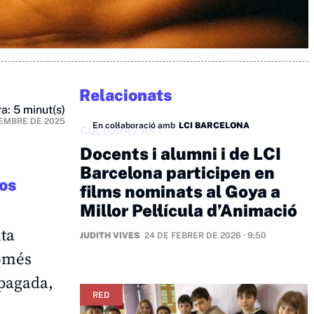
Relacionats
a: 5 minut(s)
EMBRE DE 2025
En col·laboració amb
LCI BARCELONA
CULTURA
/
ART
Docents i alumni i de LCI
Barcelona participen en
sos
films nominats al Goya a
Millor Pel·lícula d’Animació
lta
JUDITH VIVES
24 DE FEBRER DE 2026 · 9:50
només
apagada,
RED