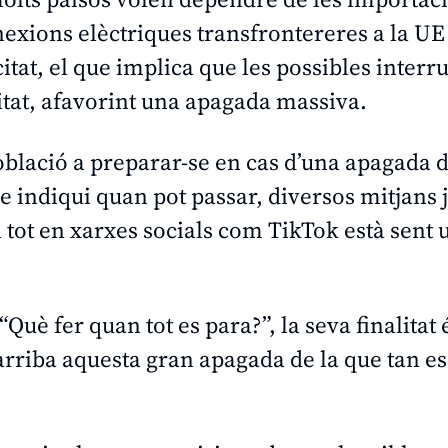
onnexions elèctriques transfrontereres a la UE
citat, el que implica que les possibles inter
itat, afavorint una apagada massiva.
població a preparar-se en cas d’una apagada 
ue indiqui quan pot passar, diversos mitjans 
i tot en xarxes socials com TikTok està sent
Què fer quan tot es para?”, la seva finalitat 
arriba aquesta gran apagada de la que tan es