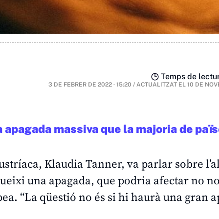
Temps de lectur
3 DE FEBRER DE 2022 · 15:20
/
ACTUALITZAT EL
10 DE NOV
a apagada massiva que la majoria de paï
ustríaca, Klaudia Tanner, va parlar sobre l’a
odueixi una apagada, que podria afectar no 
opea. “La qüestió no és si hi haurà una gran 