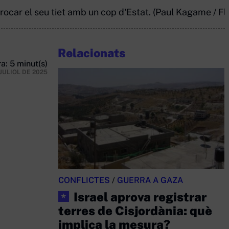
ocar el seu tiet amb un cop d'Estat. (Paul Kagame / Fli
Relacionats
a: 5 minut(s)
 JULIOL DE 2025
CONFLICTES
/
GUERRA A GAZA
Israel aprova registrar
★
terres de Cisjordània: què
implica la mesura?