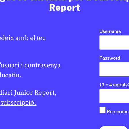
ÁN
17 DE FEBRER DE 2026 · 6:00
JAUME ESTEVE
16 DE FEBRER DE 20
Report
2N CICLE ESO
CICLE SUPERIOR DE PRIMÀRIA
1R CICLE ESO
2N CICLE ESO
R DE PRIMÀRIA
BATXILLERAT
Username
edeix amb el teu
Password
'usuari i contrasenya
ducatiu.
13 + 4 equals
 diari Junior Report,
e
subscripció.
Remembe