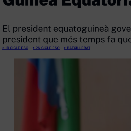
El president equatoguineà gover
president que més temps fa que
1R CICLE ESO
2N CICLE ESO
BATXILLERAT