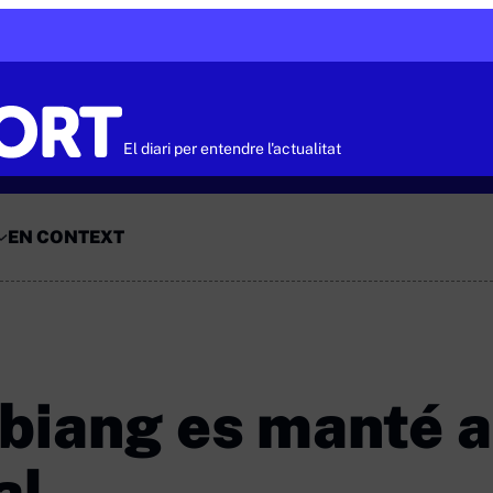
El diari per entendre l'actualitat
EN CONTEXT
Obiang es manté a
al