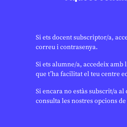
LAURA CUESTA
18 DE FEBRER DE 2026 · 6:00
ESTHER ESCOL
CICLE SUPERIOR DE PRIMÀRIA
1R CICLE ESO
1R CICLE ESO
2N CICLE ESO
BATXILLERAT
BATXILLERAT
CICLE SUPERIO
Si ets docent subscriptor/a, acc
correu i contrasenya.
Si ets alumne/a, accedeix amb l
que t’ha facilitat el teu centre e
Si encara no estàs subscrit/a al
consulta les nostres opcions d