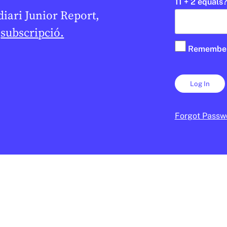
11 + 2 equals?
 diari Junior Report,
e
subscripció.
Remembe
Forgot Passw