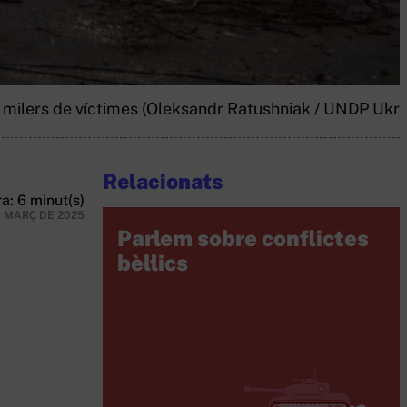
t milers de víctimes (Oleksandr Ratushniak / UNDP Ukra
Relacionats
a: 6 minut(s)
E MARÇ DE 2025
Parlem sobre conflictes
bèl·lics