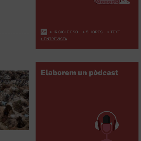
SA
1R CICLE ESO
5 HORES
TEXT
ENTREVISTA
Elaborem un pòdcast