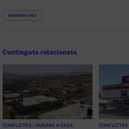
Etiquetes
MEMBERS-ONLY
Continguts relacionats
CONFLICTES
/
GUERRA A GAZA
CONFLICTES