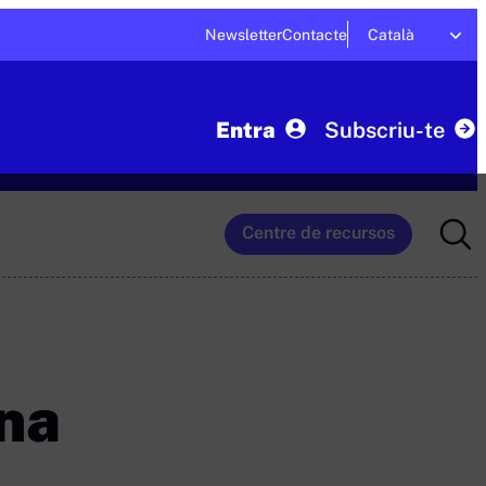
Newsletter
Contacte
Català
Entra
Subscriu-te
Searc
Centre de recursos
for:
ïna