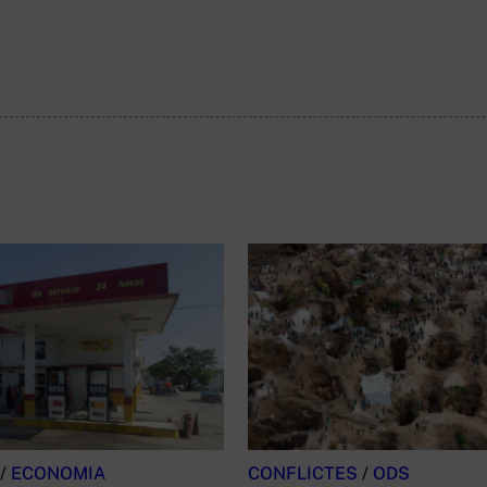
/
ECONOMIA
CONFLICTES
/
ODS