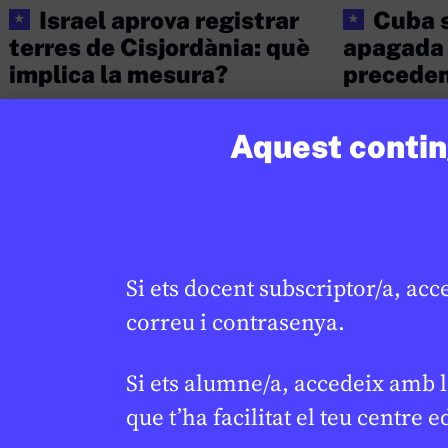
Israel aprova registrar
Cuba s
★
★
terres de Cisjordània: què
apagada 
implica la mesura?
precede
LAURA CUESTA
18 DE FEBRER DE 2026 · 6:00
JAUME ESTEVE
Aquest conting
CICLE SUPERIOR DE PRIMÀRIA
1R CICLE ESO
1R CICLE ESO
2N CICLE ESO
BATXILLERAT
BATXILLERAT
CICLE SUPERIO
Si ets docent subscriptor/a, acc
correu i contrasenya.
Si ets alumne/a, accedeix amb l
que t’ha facilitat el teu centre e