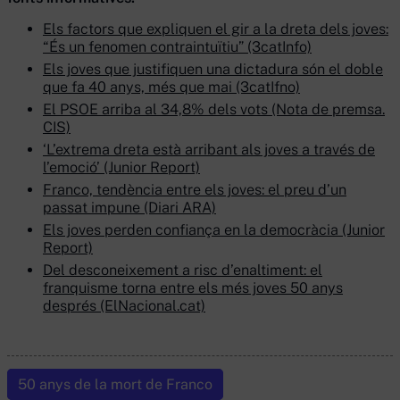
Els factors que expliquen el gir a la dreta dels joves:
“És un fenomen contraintuïtiu” (3catInfo)
Els joves que justifiquen una dictadura són el doble
que fa 40 anys, més que mai (3catIfno)
El PSOE arriba al 34,8% dels vots (Nota de premsa.
CIS)
‘L’extrema dreta està arribant als joves a través de
l’emoció’ (Junior Report)
Franco, tendència entre els joves: el preu d’un
passat impune (Diari ARA)
Els joves perden confiança en la democràcia (Junior
Report)
Del desconeixement a risc d’enaltiment: el
franquisme torna entre els més joves 50 anys
després (ElNacional.cat)
50 anys de la mort de Franco