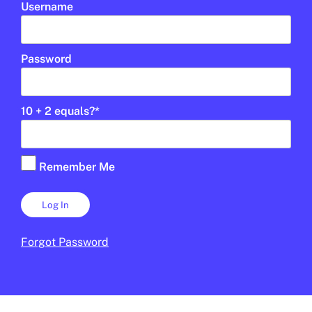
Username
Password
10 + 2 equals?
*
Remember Me
CONFLICTES
/
POLÍTICA
Cuba s’enfronta a una apagada
★
energètica sense precedents
JAUME ESTEVE
16 DE FEBRER DE 2026 · 6:00
Forgot Password
CICLE SUPERIOR DE PRIMÀRIA
1R CICLE ESO
2N CICLE ESO
BATXILLERAT