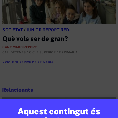
SOCIETAT
/
JUNIOR REPORT RED
Què vols ser de gran?
SANT MARC REPORT
CALLDETENES
CICLE SUPERIOR DE PRIMÀRIA
CICLE SUPERIOR DE PRIMÀRIA
Relacionats
Aquest contingut és