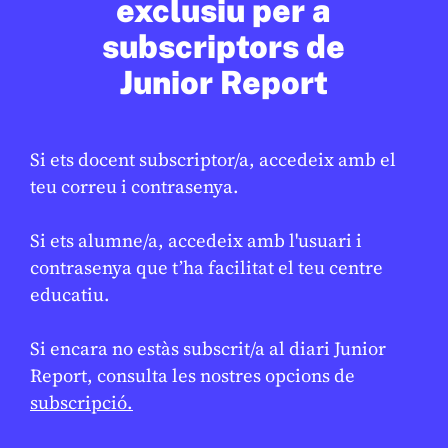
exclusiu per a
subscriptors de
Junior Report
Si ets docent subscriptor/a, accedeix amb el
teu correu i contrasenya.
CONFLICTES
/
GUERRA A GAZA
Israel aprova registrar terres de
Si ets alumne/a, accedeix amb l'usuari i
★
Cisjordània: què implica la mesura?
contrasenya que t’ha facilitat el teu centre
educatiu.
LAURA CUESTA
18 DE FEBRER DE 2026 · 6:00
BATXILLERAT
CICLE SUPERIOR DE PRIMÀRIA
1R CICLE ESO
Si encara no estàs subscrit/a al diari Junior
2N CICLE ESO
Report, consulta les nostres opcions de
subscripció.