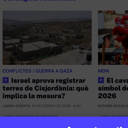
CONFLICTES
/
GUERRA A GAZA
MÓN
Israel aprova registrar
El cava
★
★
terres de Cisjordània: què
símbol d
implica la mesura?
2026
LAURA CUESTA
18 DE FEBRER DE 2026 · 6:00
ESTHER ESCOL
CICLE SUPERIOR DE PRIMÀRIA
CICLE SUPERIO
1R CICLE ESO
2N CICLE ESO
1R CICLE ESO