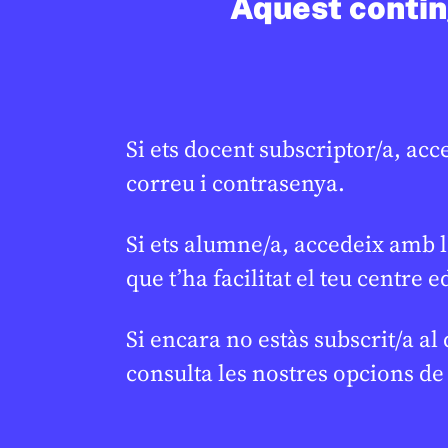
Aquest conting
BATXILLERAT
BATXILLERAT
Si ets docent subscriptor/a, acc
correu i contrasenya.
Si ets alumne/a, accedeix amb l
que t’ha facilitat el teu centre e
Si encara no estàs subscrit/a al
consulta les nostres opcions d