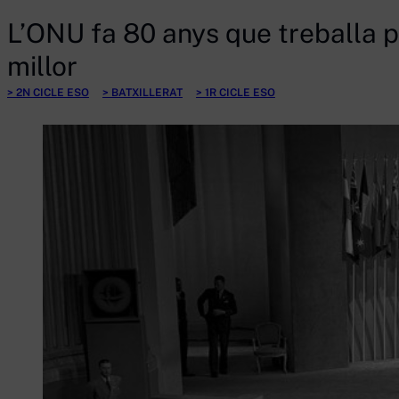
L’ONU fa 80 anys que treballa 
millor
2N CICLE ESO
BATXILLERAT
1R CICLE ESO