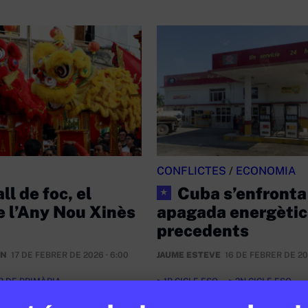
CONFLICTES
/
ECONOMIA
ll de foc, el
Cuba s’enfronta
★
e l’Any Nou Xinès
apagada energètic
precedents
ÁN
17 DE FEBRER DE 2026 · 6:00
JAUME ESTEVE
16 DE FEBRER DE 20
R DE PRIMÀRIA
1R CICLE ESO
2N CICLE ESO
2N CICLE ESO
BATXILLERAT