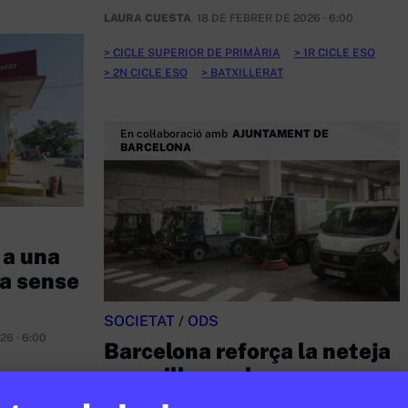
LAURA CUESTA
18 DE FEBRER DE 2026 · 6:00
CICLE SUPERIOR DE PRIMÀRIA
1R CICLE ESO
2N CICLE ESO
BATXILLERAT
En col·laboració amb
AJUNTAMENT DE
BARCELONA
 a una
a sense
SOCIETAT
/
ODS
26 · 6:00
Barcelona reforça la neteja
per millorar el
manteniment de l’espai