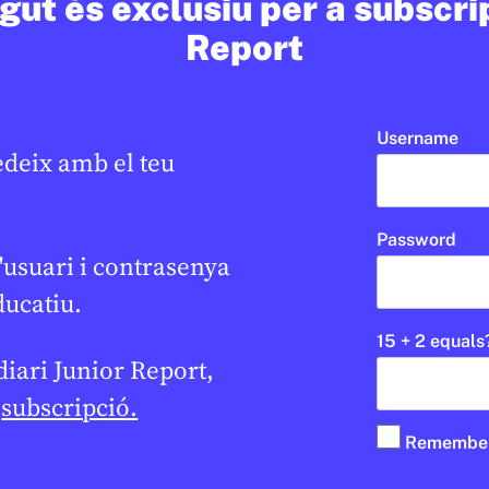
ut és exclusiu per a subscri
CICLE SUPERIOR DE PRIMÀRIA
Report
Username
edeix amb el teu
Password
'usuari i contrasenya
ducatiu.
15 + 2 equals
 diari Junior Report,
e
subscripció.
Remembe