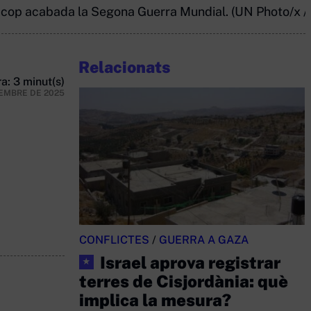
un cop acabada la Segona Guerra Mundial. (UN Photo/x /
Relacionats
a: 3 minut(s)
TEMBRE DE 2025
CONFLICTES
/
GUERRA A GAZA
Israel aprova registrar
★
terres de Cisjordània: què
implica la mesura?