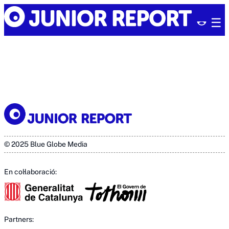
Skip
Junior
to
Report
content
© 2025 Blue Globe Media
En col·laboració:
Partners: