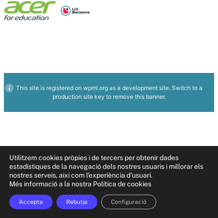
This site is registered on
wpml.org
as a development site. Switch to a
production site key to
remove this banner
.
Utilitzem cookies pròpies i de tercers per obtenir dades
estadístiques de la navegació dels nostres usuaris i millorar els
nostres serveis, així com l'experiència d'usuari.
Més informació a la nostra Política de cookies
Accepta
Rebutja
Configuració