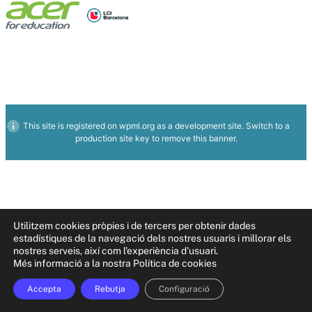
This site is registered on
wpml.org
as a development site. Switch to a
production site key to
remove this banner
.
Utilitzem cookies pròpies i de tercers per obtenir dades
estadístiques de la navegació dels nostres usuaris i millorar els
nostres serveis, així com l'experiència d'usuari.
Més informació a la nostra Política de cookies
Accepta
Rebutja
Configuració