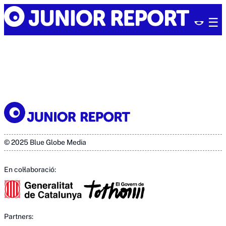
Skip
Junior
to
Report
content
© 2025 Blue Globe Media
En col·laboració:
Partners: