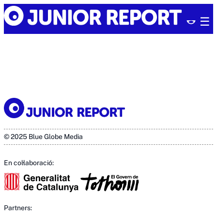
Skip
Junior
to
Report
content
© 2025 Blue Globe Media
En col·laboració:
Partners: