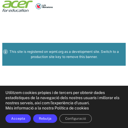
This site is registered on
wpml.org
as a development site. Switch to a
production site key to
remove this banner
.
Utilitzem cookies pròpies i de tercers per obtenir dades
estadístiques de la navegació dels nostres usuaris i millorar els
nostres serveis, així com l'experiència d'usuari.
Més informació a la nostra Política de cookies
Accepta
Rebutja
Configuració