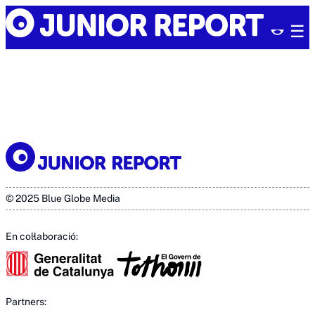
Skip
Junior
to
Report
content
© 2025 Blue Globe Media
En col·laboració:
Partners: