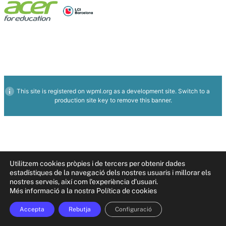
This site is registered on
wpml.org
as a development site. Switch to a
production site key to
remove this banner
.
Utilitzem cookies pròpies i de tercers per obtenir dades
estadístiques de la navegació dels nostres usuaris i millorar els
nostres serveis, així com l'experiència d'usuari.
Més informació a la nostra Política de cookies
Accepta
Rebutja
Configuració