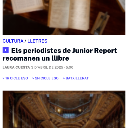
CULTURA
/
LLETRES
Els periodistes de Junior Report
★
recomanen un llibre
LAURA CUESTA
3 D'ABRIL DE 2025 · 5:00
1R CICLE ESO
2N CICLE ESO
BATXILLERAT