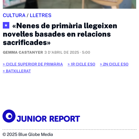
CULTURA
/
LLETRES
«Nenes de primària llegeixen
★
novel·les basades en relacions
sacrificades»
GEMMA CASTANYER
3 D'ABRIL DE 2025 · 5:00
CICLE SUPERIOR DE PRIMÀRIA
1R CICLE ESO
2N CICLE ESO
BATXILLERAT
© 2025 Blue Globe Media