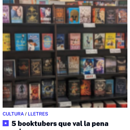
CULTURA
/
LLETRES
5 booktubers que val la pena
★