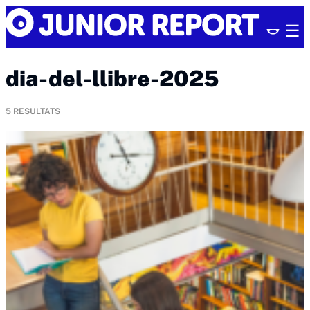
Skip
Junior
to
Report
content
dia-del-llibre-2025
5
RESULTATS