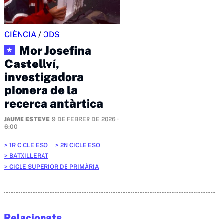
CIÈNCIA
/
ODS
Mor Josefina
★
Castellví,
investigadora
pionera de la
recerca antàrtica
JAUME ESTEVE
9 DE FEBRER DE 2026 ·
6:00
1R CICLE ESO
2N CICLE ESO
BATXILLERAT
CICLE SUPERIOR DE PRIMÀRIA
Relacionats