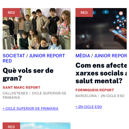
RED
RED
SOCIETAT
/
JUNIOR REPORT
MÈDIA
/
JUNIOR REPOR
RED
Com ens afecte
Què vols ser de
xarxes socials a
gran?
salut mental?
SANT MARC REPORT
FORMIGUEIG REPORT
CALLDETENES
CICLE SUPERIOR DE
BARCELONA
2N CICLE ESO
PRIMÀRIA
2N CICLE ESO
CICLE SUPERIOR DE PRIMÀRIA
RED