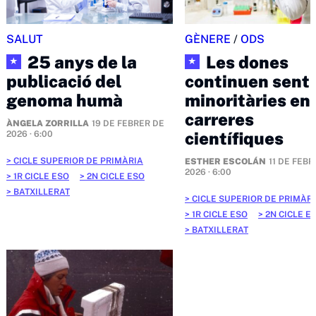
SALUT
GÈNERE
/
ODS
25 anys de la
Les dones
★
★
publicació del
continuen sent
genoma humà
minoritàries en 
carreres
ÀNGELA ZORRILLA
19 DE FEBRER DE
científiques
2026 · 6:00
CICLE SUPERIOR DE PRIMÀRIA
ESTHER ESCOLÁN
11 DE FEBR
2026 · 6:00
1R CICLE ESO
2N CICLE ESO
BATXILLERAT
CICLE SUPERIOR DE PRIMÀR
1R CICLE ESO
2N CICLE E
BATXILLERAT