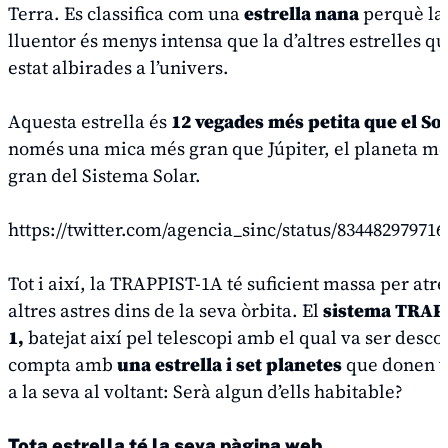
Terra. Es classifica com una
estrella nana
perquè la
lluentor és menys intensa que la d’altres estrelles q
estat albirades a l’univers.
Aquesta estrella és
12 vegades més petita que el Sol
només una mica més gran que Júpiter, el planeta m
gran del Sistema Solar.
https://twitter.com/agencia_sinc/status/83448297971
Tot i així, la TRAPPIST-1A té suficient massa per atr
altres astres dins de la seva òrbita. El
sistema TRAP
1,
batejat així pel telescopi amb el qual va ser desco
compta amb
una estrella i set planetes
que donen v
a la seva al voltant: Serà algun d’ells habitable?
Tota estrella té la seva pàgina web