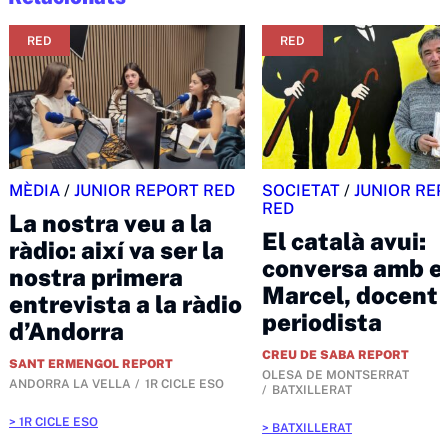
RED
RED
MÈDIA
/
JUNIOR REPORT RED
SOCIETAT
/
JUNIOR RE
RED
La nostra veu a la
El català avui:
ràdio: així va ser la
conversa amb e
nostra primera
Marcel, docent 
entrevista a la ràdio
periodista
d’Andorra
CREU DE SABA REPORT
SANT ERMENGOL REPORT
OLESA DE MONTSERRAT
ANDORRA LA VELLA
1R CICLE ESO
BATXILLERAT
1R CICLE ESO
BATXILLERAT