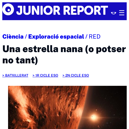
Skip
Junior
to
Report
content
Ciència
/
Exploració espacial
/
RED
Una estrella nana (o potser
no tant)
BATXILLERAT
1R CICLE ESO
2N CICLE ESO