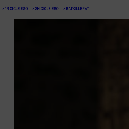
1R CICLE ESO
2N CICLE ESO
BATXILLERAT