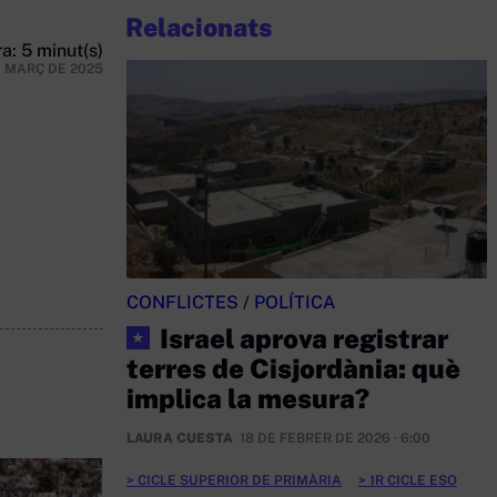
Relacionats
a: 5 minut(s)
E MARÇ DE 2025
CONFLICTES
/
POLÍTICA
Israel aprova registrar
★
terres de Cisjordània: què
implica la mesura?
LAURA CUESTA
18 DE FEBRER DE 2026 · 6:00
CICLE SUPERIOR DE PRIMÀRIA
1R CICLE ESO