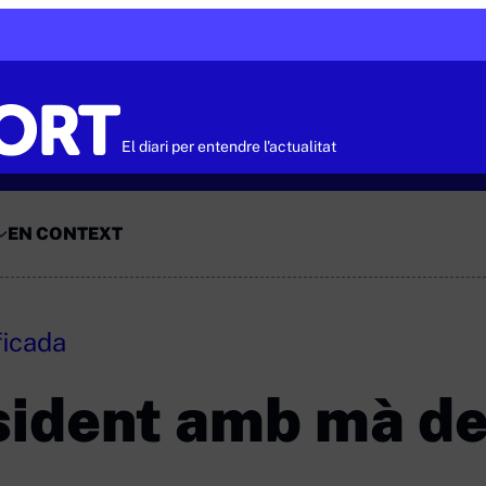
El diari per entendre l'actualitat
EN CONTEXT
ficada
sident amb mà de