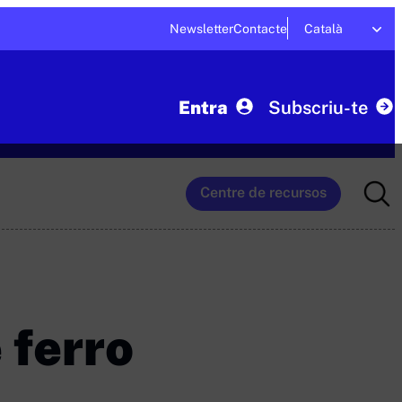
Newsletter
Contacte
Català
Entra
Subscriu-te
Searc
Centre de recursos
for:
 ferro