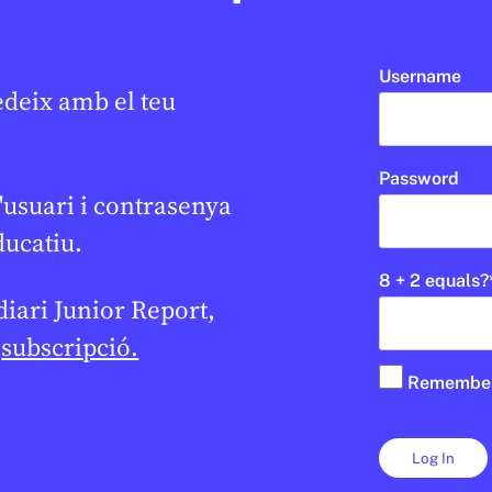
Username
edeix amb el teu
Password
'usuari i contrasenya
ducatiu.
8 + 2 equals?
 diari Junior Report,
e
subscripció.
Remembe