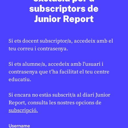
subscriptors de
Junior Report
EN CONTEXT
Si ets docent subscriptor/a, accedeix amb el
teu correu i contrasenya.
Si ets alumne/a, accedeix amb l'usuari i
contrasenya que t’ha facilitat el teu centre
educatiu.
CONFLICTES
/
HISTÒRIA
Si encara no estàs subscrit/a al diari Junior
Què va ser l’Holocaust?
Report, consulta les nostres opcions de
subscripció.
DANIEL MOYA
22 DE GENER DE 2026 · 13:32
CICLE SUPERIOR DE PRIMÀRIA
1R CICLE ESO
2N CICLE ESO
Username