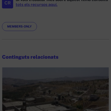
CR
tots els recursos aquí.
Etiquetes
MEMBERS-ONLY
Continguts relacionats