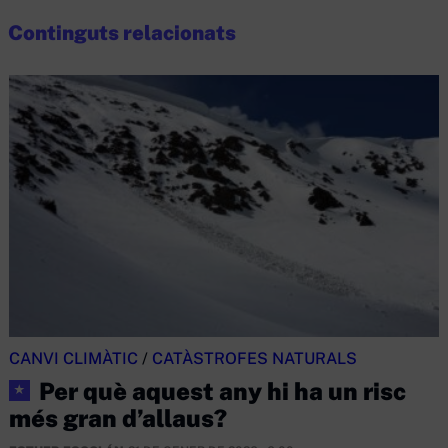
Continguts relacionats
CANVI CLIMÀTIC
/
CATÀSTROFES NATURALS
Per què aquest any hi ha un risc
★
més gran d’allaus?