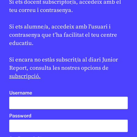
Si ets docent subscriptor/a, accedeix amb el
Didàctica per comprendre la gestió
teu correu i contrasenya.
de l’aigua i els reptes per conservar-
la
Si ets alumne/a, accedeix amb l'usuari i
JUDITH VIVES
13 DE GENER DE 2026 · 8:00
contrasenya que t’ha facilitat el teu centre
educatiu.
En col·laboració amb
MUSEU DE LES AIGÜES
Si encara no estàs subscrit/a al diari Junior
Report, consulta les nostres opcions de
subscripció.
Username
Password
CANVI CLIMÀTIC
/
ODS