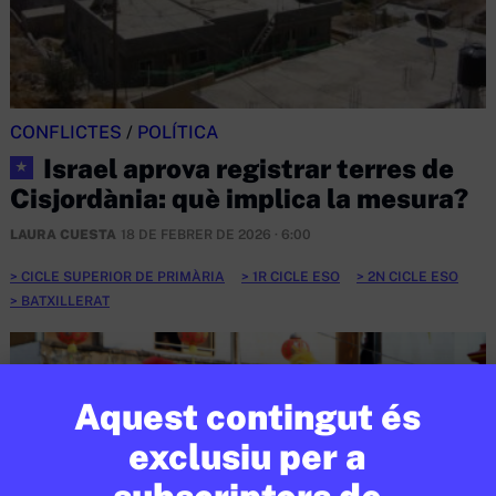
CONFLICTES
/
POLÍTICA
Israel aprova registrar terres de
★
Cisjordània: què implica la mesura?
LAURA CUESTA
18 DE FEBRER DE 2026 · 6:00
CICLE SUPERIOR DE PRIMÀRIA
1R CICLE ESO
2N CICLE ESO
BATXILLERAT
Aquest contingut és
exclusiu per a