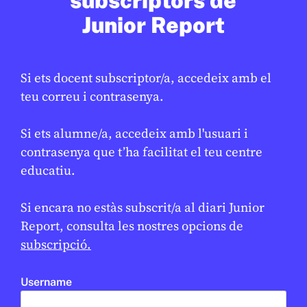
subscriptors de
Junior Report
Si ets docent subscriptor/a, accedeix amb el
SOCIETAT
teu correu i contrasenya.
El cavall de foc, el símbol de l’Any
★
Nou Xinès 2026
Si ets alumne/a, accedeix amb l'usuari i
contrasenya que t’ha facilitat el teu centre
ESTHER ESCOLÁN
17 DE FEBRER DE 2026 · 6:00
educatiu.
CICLE SUPERIOR DE PRIMÀRIA
1R CICLE ESO
2N CICLE ESO
BATXILLERAT
Si encara no estàs subscrit/a al diari Junior
Report, consulta les nostres opcions de
subscripció.
Username