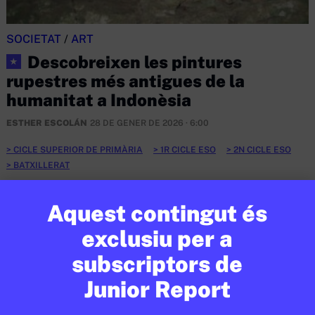
SOCIETAT
/
ART
Descobreixen les pintures
★
rupestres més antigues de la
humanitat a Indonèsia
ESTHER ESCOLÁN
28 DE GENER DE 2026 · 6:00
CICLE SUPERIOR DE PRIMÀRIA
1R CICLE ESO
2N CICLE ESO
BATXILLERAT
Aquest contingut és
EN CONTEXT
exclusiu per a
subscriptors de
Junior Report