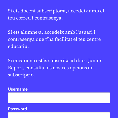
Si ets docent subscriptor/a, accedeix amb el
teu correu i contrasenya.
Si ets alumne/a, accedeix amb l'usuari i
CONFLICTES
/
HISTÒRIA
contrasenya que t’ha facilitat el teu centre
Què va ser l’Holocaust?
educatiu.
DANIEL MOYA
22 DE GENER DE 2026 · 13:32
CICLE SUPERIOR DE PRIMÀRIA
1R CICLE ESO
2N CICLE ESO
Si encara no estàs subscrit/a al diari Junior
BATXILLERAT
Report, consulta les nostres opcions de
subscripció.
EN CONTEXT
Username
Password