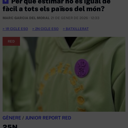
Per què estimar no és igual de
★
fàcil a tots els països del món?
MARC GARCIA DEL MORAL
21 DE GENER DE 2026 · 12:33
1R CICLE ESO
2N CICLE ESO
BATXILLERAT
RED
GÈNERE
/
JUNIOR REPORT RED
25N