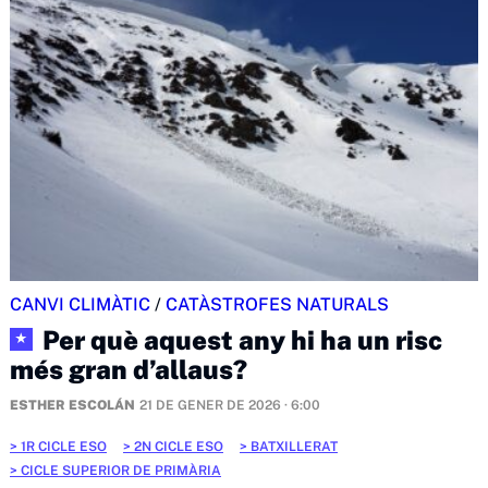
CANVI CLIMÀTIC
/
CATÀSTROFES NATURALS
Per què aquest any hi ha un risc
★
més gran d’allaus?
ESTHER ESCOLÁN
21 DE GENER DE 2026 · 6:00
1R CICLE ESO
2N CICLE ESO
BATXILLERAT
CICLE SUPERIOR DE PRIMÀRIA