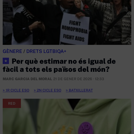
GÈNERE
/
DRETS LGTBIQA+
Per què estimar no és igual de
★
fàcil a tots els països del món?
MARC GARCIA DEL MORAL
21 DE GENER DE 2026 · 12:33
1R CICLE ESO
2N CICLE ESO
BATXILLERAT
RED