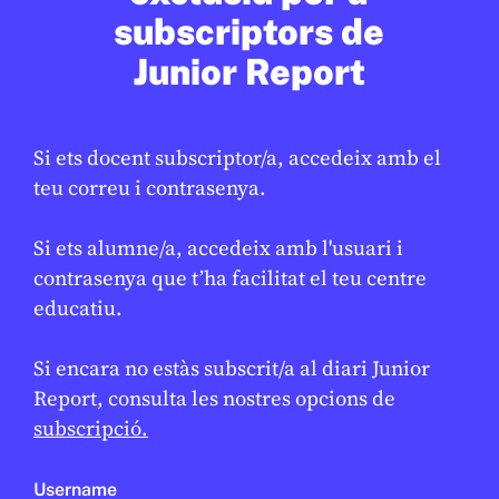
subscriptors de
EN CONTEXT
Junior Report
Si ets docent subscriptor/a, accedeix amb el
teu correu i contrasenya.
Si ets alumne/a, accedeix amb l'usuari i
contrasenya que t’ha facilitat el teu centre
educatiu.
CONFLICTES
/
HISTÒRIA
Si encara no estàs subscrit/a al diari Junior
Què va ser l’Holocaust?
Report, consulta les nostres opcions de
subscripció.
DANIEL MOYA
22 DE GENER DE 2026 · 13:32
CICLE SUPERIOR DE PRIMÀRIA
1R CICLE ESO
2N CICLE ESO
Username
BATXILLERAT