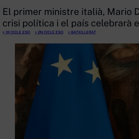
El primer ministre italià, Mario 
crisi política i el país celebrarà
1R CICLE ESO
2N CICLE ESO
BATXILLERAT