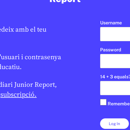
2N CICLE ESO
BATXILLERAT
CICLE SUPERIOR DE PRIMÀRIA
Username
edeix amb el teu
Password
'usuari i contrasenya
ducatiu.
14 + 3 equals
 diari Junior Report,
e
subscripció.
Remembe