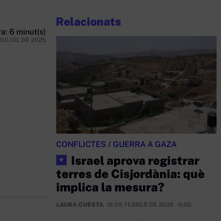
Relacionats
a: 6 minut(s)
 JULIOL DE 2025
CONFLICTES
/
GUERRA A GAZA
Israel aprova registrar
★
terres de Cisjordània: què
implica la mesura?
LAURA CUESTA
18 DE FEBRER DE 2026 · 6:00