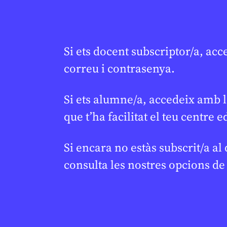
1R CICLE ESO
2N CICLE ESO
1R CICLE ESO
BATXILLERAT
BATXILLERAT
Si ets docent subscriptor/a, acc
correu i contrasenya.
Si ets alumne/a, accedeix amb l
que t’ha facilitat el teu centre e
Si encara no estàs subscrit/a al
consulta les nostres opcions d