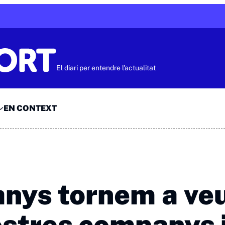
El diari per entendre l'actualitat
EN CONTEXT
anys tornem a veu
ostres companys 