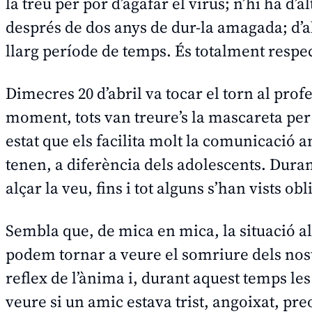
la treu per por d’agafar el virus; n’hi ha d’
després de dos anys de dur-la amagada; d’al
llarg període de temps. És totalment respe
Dimecres 20 d’abril va tocar el torn al pro
moment, tots van treure’s la mascareta per 
estat que els facilita molt la comunicació a
tenen, a diferència dels adolescents. Duran
alçar la veu, fins i tot alguns s’han vists o
Sembla que, de mica en mica, la situació als
podem tornar a veure el somriure dels nostr
reflex de l’ànima i, durant aquest temps le
veure si un amic estava trist, angoixat, preoc