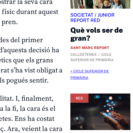
ostrar la seva cara
 físic durant aquest
SOCIETAT
/
JUNIOR
 pren.
REPORT RED
Què vols ser de
gran?
 des del primer
d’aquesta decisió ha
SANT MARC REPORT
CALLDETENES
CICLE
tics que els grans
SUPERIOR DE PRIMÀRIA
t s’ha vist obligat a
CICLE SUPERIOR DE
ls pogués sentir.
PRIMÀRIA
itat. I, finalment,
RED
a fi, la cara és el
etes. Ens ha costat
iç. Ara, veient la cara