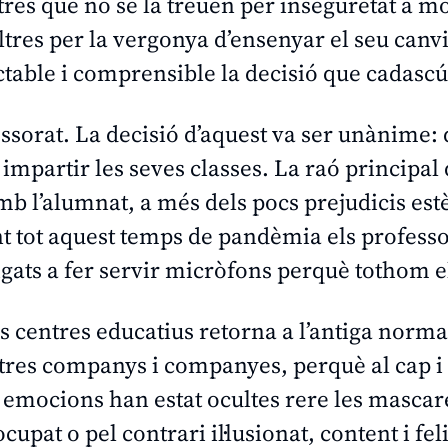
altres que no se la treuen per inseguretat a m
tres per la vergonya d’ensenyar el seu canvi
ctable i comprensible la decisió que cadascú
fessorat. La decisió d’aquest va ser unànime:
impartir les seves classes. La raó principal 
mb l’alumnat, a més dels pocs prejudicis estè
t tot aquest temps de pandèmia els professora
bligats a fer servir micròfons perquè tothom e
 centres educatius retorna a l’antiga normal
es companys i companyes, perquè al cap i a l
s emocions han estat ocultes rere les mascar
upat o pel contrari il·lusionat, content i fel