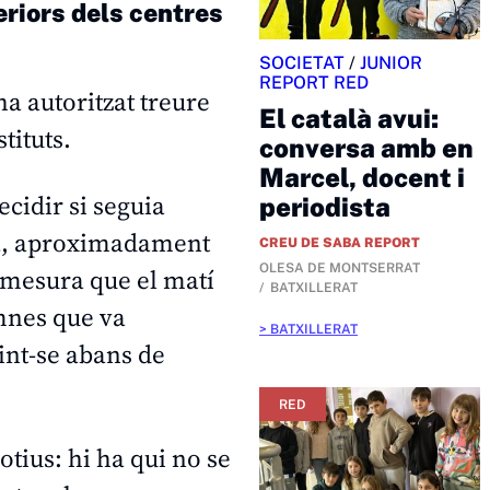
teriors dels centres
SOCIETAT
/
JUNIOR
REPORT RED
a autoritzat treure
El català avui:
tituts.
conversa amb en
Marcel, docent i
ecidir si seguia
periodista
scola, aproximadament
CREU DE SABA REPORT
OLESA DE MONTSERRAT
a mesura que el matí
BATXILLERAT
mnes que va
BATXILLERAT
int-se abans de
RED
tius: hi ha qui no se