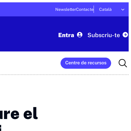
Newsletter
Contacte
Català
Entra
Subscriu-te
Searc
Centre de recursos
for:
re el
i