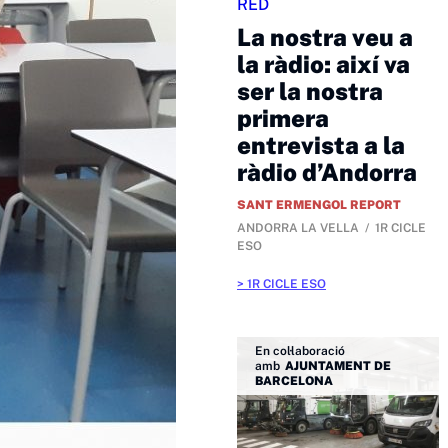
RED
La nostra veu a
la ràdio: així va
ser la nostra
primera
entrevista a la
ràdio d’Andorra
SANT ERMENGOL REPORT
ANDORRA LA VELLA
1R CICLE
ESO
1R CICLE ESO
En col·laboració
amb
AJUNTAMENT DE
BARCELONA