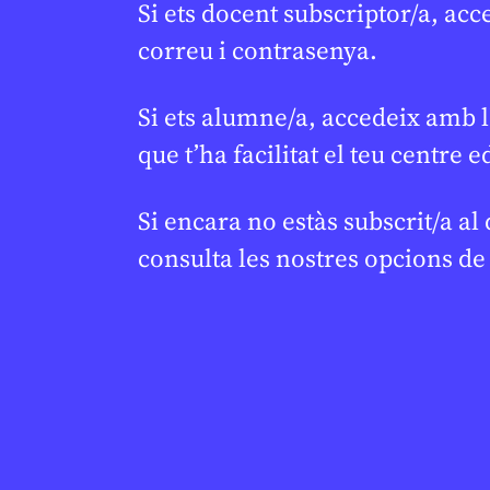
Si ets docent subscriptor/a, acc
correu i contrasenya.
MIGRACIÓ
SOCIETAT
/
J
Open Arms al Palau
El català
Si ets alumne/a, accedeix amb l
Robert: una Unitat
amb en M
Didàctica per entendre la
periodis
que t’ha facilitat el teu centre e
crisi migratòria i els drets
CREU DE SABA 
humans
OLESA DE MONT
Si encara no estàs subscrit/a al
JUDITH VIVES
19 DE FEBRER DE 2026 · 16:35
consulta les nostres opcions d
BATXILLERAT