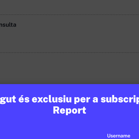
nsulta
RED
ut és exclusiu per a subscri
Report
Username