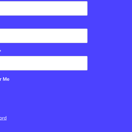
En col·laboració:
Palau Robert
 RED
an?
E PRIMÀRIA
*
UD
1R CICLE ESO
2N CICLE ESO
BATXILLERAT
PALAU ROBERT
r Me
ord