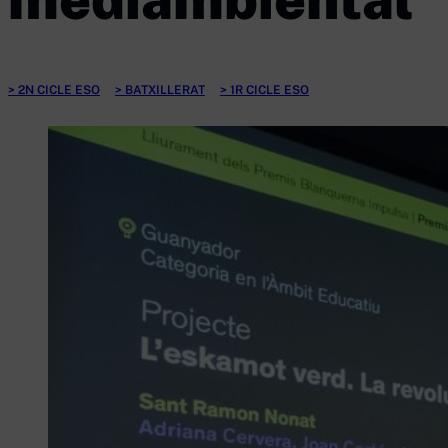
2N CICLE ESO
BATXILLERAT
1R CICLE ESO