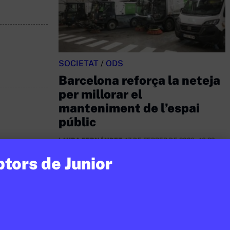
SOCIETAT
/
ODS
Barcelona reforça la neteja
per millorar el
manteniment de l’espai
públic
LAURA FERNÁNDEZ
17 DE FEBRER DE 2026 · 16:22
ptors de Junior
Open Arms