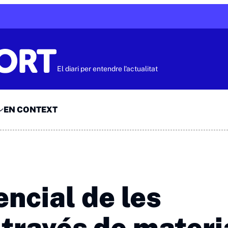
El diari per entendre l'actualitat
EN CONTEXT
encial de les
través de materi