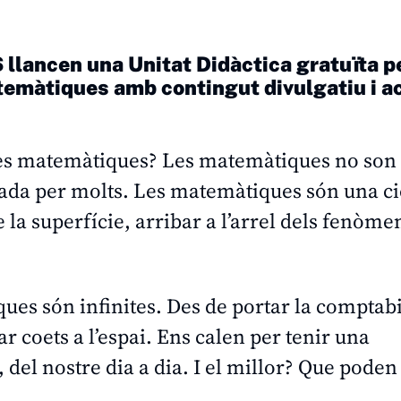
IS llancen una Unitat Didàctica gratuïta p
temàtiques amb contingut divulgatiu i ac
 les matemàtiques? Les matemàtiques no so
jada per molts. Les matemàtiques són una c
a superfície, arribar a l’arrel dels fenòmen
iques són infinites. Des de portar la comptabi
r coets a l’espai. Ens calen per tenir una
del nostre dia a dia. I el millor? Que poden