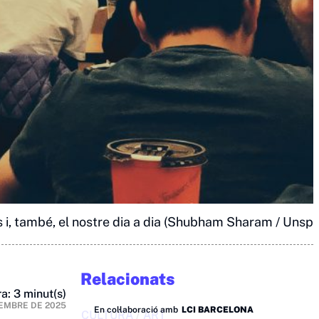
 i, també, el nostre dia a dia (Shubham Sharam / Unspl
Relacionats
a: 3 minut(s)
EMBRE DE 2025
En col·laboració amb
LCI BARCELONA
CULTURA
/
ART