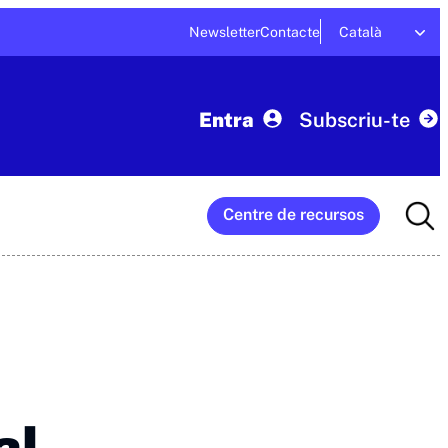
Newsletter
Contacte
Català
Entra
Subscriu-te
Searc
Centre de recursos
for:
al