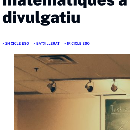
divulgatiu
2N CICLE ESO
BATXILLERAT
1R CICLE ESO