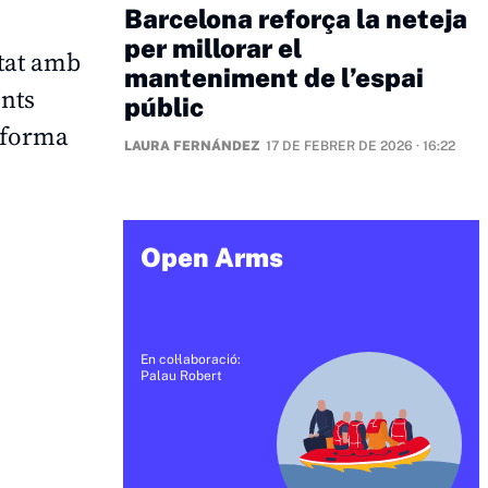
Barcelona reforça la neteja
per millorar el
tat amb
manteniment de l’espai
ents
públic
e forma
LAURA FERNÁNDEZ
17 DE FEBRER DE 2026 · 16:22
Open Arms
En col·laboració:
Palau Robert