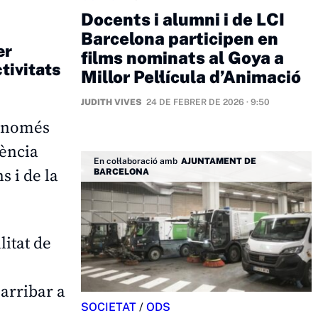
Docents i alumni i de LCI
Barcelona participen en
er
films nominats al Goya a
tivitats
Millor Pel·lícula d’Animació
JUDITH VIVES
24 DE FEBRER DE 2026 · 9:50
n només
iència
En col·laboració amb
AJUNTAMENT DE
s i de la
BARCELONA
litat de
 arribar a
SOCIETAT
/
ODS