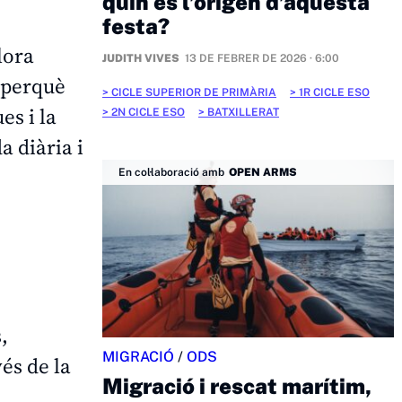
quin és l’origen d’aquesta
festa?
lora
JUDITH VIVES
13 DE FEBRER DE 2026 · 6:00
 perquè
CICLE SUPERIOR DE PRIMÀRIA
1R CICLE ESO
es i la
2N CICLE ESO
BATXILLERAT
 diària i
En col·laboració amb
OPEN ARMS
,
MIGRACIÓ
/
ODS
vés de la
Migració i rescat marítim,