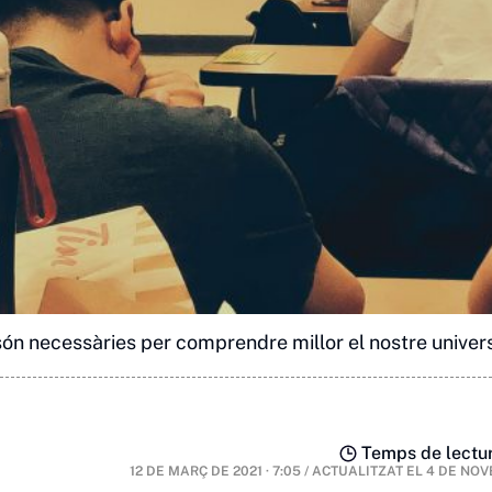
n necessàries per comprendre millor el nostre univers
Temps de lectur
12 DE MARÇ DE 2021 · 7:05
/
ACTUALITZAT EL
4 DE NOV