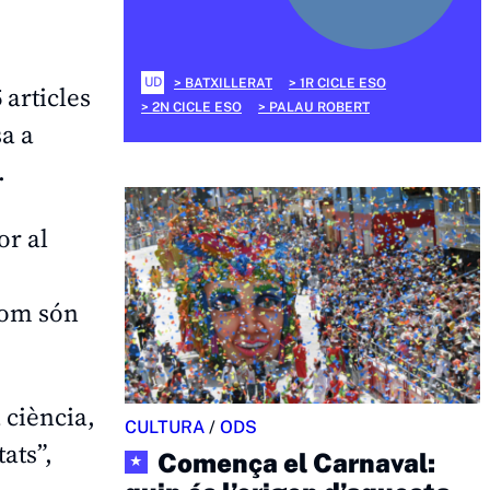
UD
BATXILLERAT
1R CICLE ESO
 articles
2N CICLE ESO
PALAU ROBERT
sa a
.
or al
com són
 ciència,
CULTURA
/
ODS
ats”,
Comença el Carnaval:
★