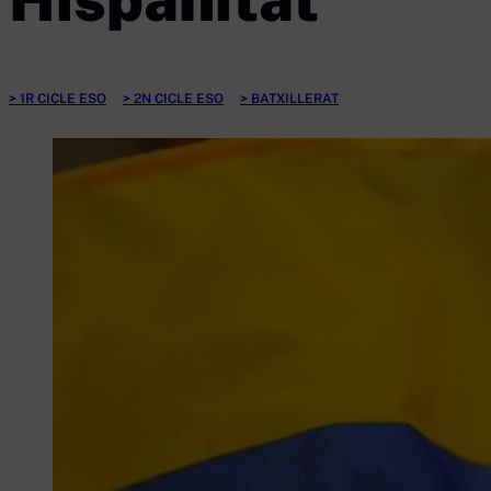
1R CICLE ESO
2N CICLE ESO
BATXILLERAT