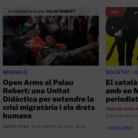
En col·laboració amb
PALAU ROBERT
RED
MIGRACIÓ
SOCIETAT
/
J
Open Arms al Palau
El català
Robert: una Unitat
amb en M
Didàctica per entendre la
periodis
crisi migratòria i els drets
CREU DE SABA 
humans
OLESA DE MONT
JUDITH VIVES
19 DE FEBRER DE 2026 · 16:35
BATXILLERAT