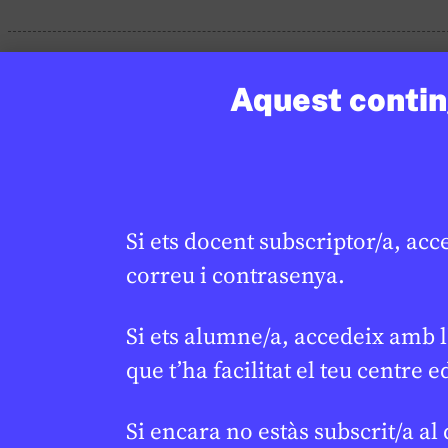
Aquest conting
Si ets docent subscriptor/a, acc
correu i contrasenya.
Si ets alumne/a, accedeix amb l
que t’ha facilitat el teu centre e
Si encara no estàs subscrit/a al