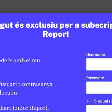
ut és exclusiu per a subscri
Report
Username
edeix amb el teu
Password
'usuari i contrasenya
ducatiu.
11 + 5 equals
 diari Junior Report,