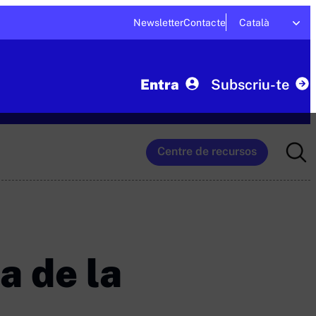
Newsletter
Contacte
Català
Entra
Subscriu-te
Searc
Centre de recursos
for:
a de la