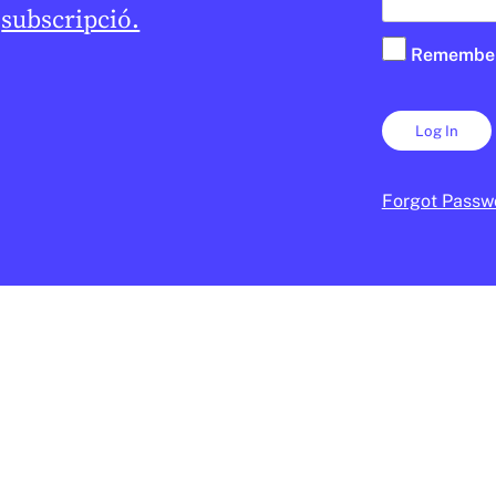
e
subscripció.
Remembe
Forgot Passw