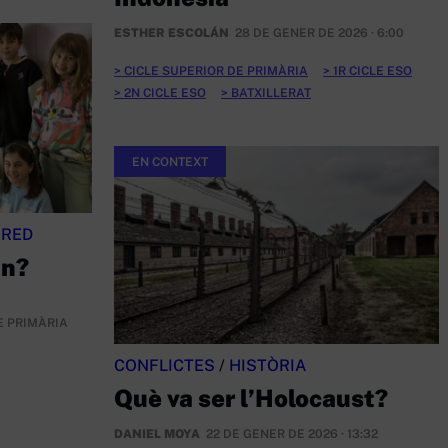
ESTHER ESCOLÁN
28 DE GENER DE 2026 · 6:00
CICLE SUPERIOR DE PRIMÀRIA
1R CICLE ESO
2N CICLE ESO
BATXILLERAT
EN CONTEXT
 RED
an?
E PRIMÀRIA
CONFLICTES
/
HISTÒRIA
Què va ser l’Holocaust?
DANIEL MOYA
22 DE GENER DE 2026 · 13:32