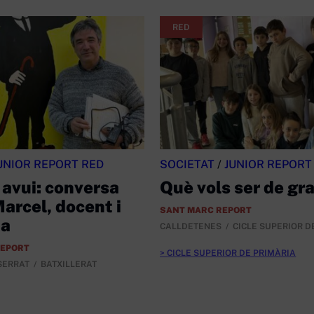
RED
UNIOR REPORT RED
SOCIETAT
/
JUNIOR REPORT
 avui: conversa
Què vols ser de gr
arcel, docent i
SANT MARC REPORT
ta
CALLDETENES
CICLE SUPERIOR D
REPORT
CICLE SUPERIOR DE PRIMÀRIA
SERRAT
BATXILLERAT