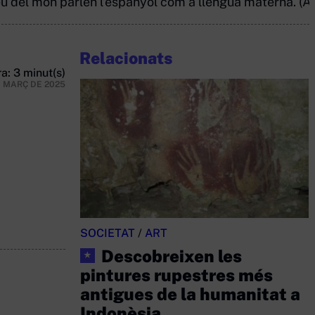
u del món parlen l’espanyol com a llengua materna. (Ar
Relacionats
a: 3 minut(s)
E MARÇ DE 2025
SOCIETAT
/
ART
Descobreixen les
★
pintures rupestres més
antigues de la humanitat a
Indonèsia