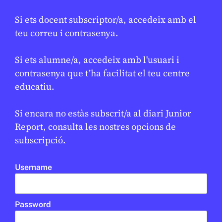
El cavall de foc, el símbol de l’Any
★
Si ets docent subscriptor/a, accedeix amb el
Nou Xinès 2026
teu correu i contrasenya.
ESTHER ESCOLÁN
17 DE FEBRER DE 2026 · 6:00
Si ets alumne/a, accedeix amb l'usuari i
BATXILLERAT
CICLE SUPERIOR DE PRIMÀRIA
1R CICLE ESO
2N CICLE ESO
contrasenya que t’ha facilitat el teu centre
educatiu.
Si encara no estàs subscrit/a al diari Junior
Report, consulta les nostres opcions de
subscripció.
Username
Password