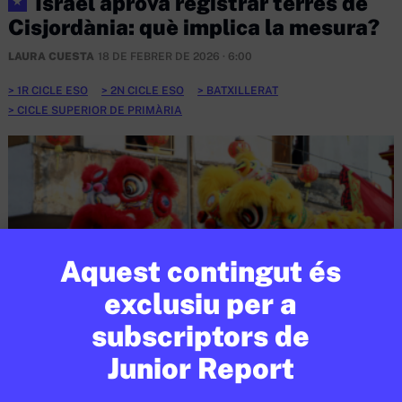
Israel aprova registrar terres de
★
Cisjordània: què implica la mesura?
LAURA CUESTA
18 DE FEBRER DE 2026 · 6:00
1R CICLE ESO
2N CICLE ESO
BATXILLERAT
CICLE SUPERIOR DE PRIMÀRIA
Aquest contingut és
exclusiu per a
subscriptors de
Junior Report
SOCIETAT