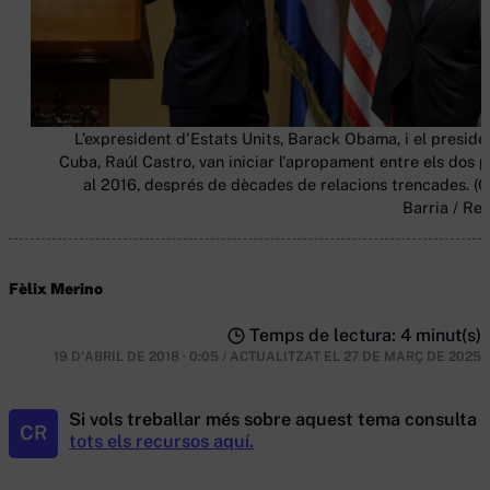
L’expresident d'Estats Units, Barack Obama, i el preside
Cuba, Raúl Castro, van iniciar l'apropament entre els dos p
al 2016, després de dècades de relacions trencades. (C
Barria / Reu
Fèlix Merino
Temps de lectura: 4 minut(s)
19 D'ABRIL DE 2018 · 0:05
/
ACTUALITZAT EL
27 DE MARÇ DE 2025
Si vols treballar més sobre aquest tema consulta
CR
tots els recursos aquí.