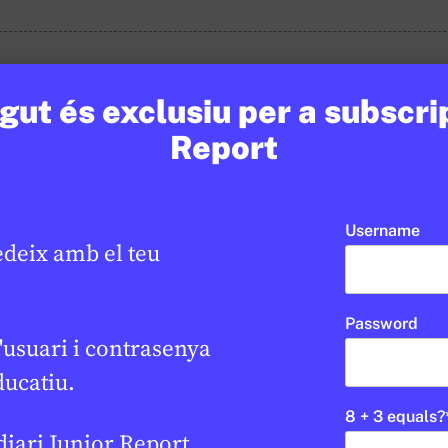
ut és exclusiu per a subscri
Report
Username
edeix amb el teu
Password
'usuari i contrasenya
ducatiu.
8 + 3 equals?
 diari Junior Report,