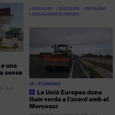
1R CICLE ESO
2N CICLE ESO
BATXILLERAT
CICLE SUPERIOR DE PRIMÀRIA
 a una
a sense
UE
/
ECONOMIA
26 · 6:00
La Unió Europea dona
★
llum verda a l’acord amb el
Mercosur