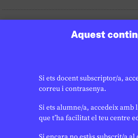
Aquest conting
Si ets docent subscriptor/a, acc
correu i contrasenya.
Si ets alumne/a, accedeix amb l
que t’ha facilitat el teu centre e
Si encara no estàs subscrit/a al