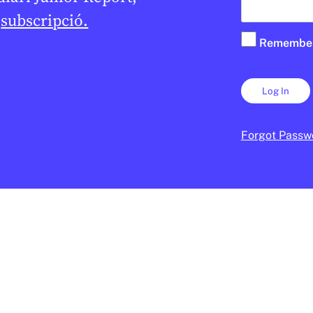
e
subscripció.
Remembe
Forgot Passw