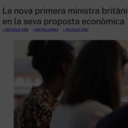
La nova primera ministra britàni
en la seva proposta econòmica
2N CICLE ESO
BATXILLERAT
1R CICLE ESO