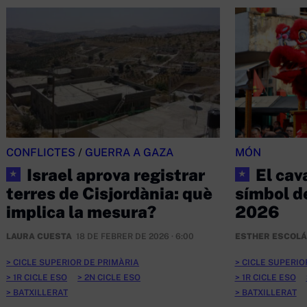
CONFLICTES
/
GUERRA A GAZA
MÓN
Israel aprova registrar
El cava
★
★
terres de Cisjordània: què
símbol d
implica la mesura?
2026
LAURA CUESTA
18 DE FEBRER DE 2026 · 6:00
ESTHER ESCOL
CICLE SUPERIOR DE PRIMÀRIA
CICLE SUPERIO
1R CICLE ESO
2N CICLE ESO
1R CICLE ESO
BATXILLERAT
BATXILLERAT