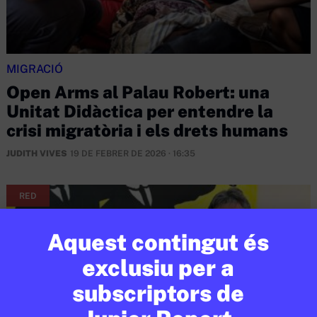
MIGRACIÓ
Open Arms al Palau Robert: una
Unitat Didàctica per entendre la
crisi migratòria i els drets humans
JUDITH VIVES
19 DE FEBRER DE 2026 · 16:35
RED
Aquest contingut és
exclusiu per a
subscriptors de