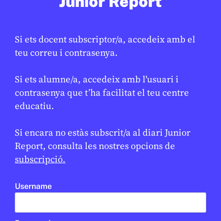
Junior Report
Si ets docent subscriptor/a, accedeix amb el
SOCIETAT
/
JUNIOR REPORT RED
teu correu i contrasenya.
El català avui: conversa amb en
Marcel, docent i periodista
Si ets alumne/a, accedeix amb l'usuari i
contrasenya que t’ha facilitat el teu centre
CREU DE SABA REPORT
educatiu.
OLESA DE MONTSERRAT
BATXILLERAT
BATXILLERAT
Si encara no estàs subscrit/a al diari Junior
Report, consulta les nostres opcions de
RED
subscripció.
Username