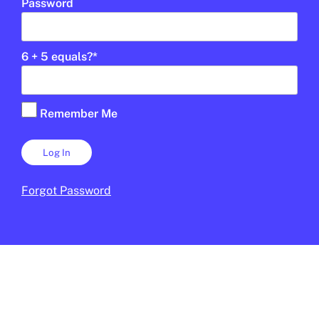
Password
6 + 5 equals?
*
SOCIETAT
/
JUNIOR REPORT RED
Què vols ser de gran?
Remember Me
SANT MARC REPORT
CALLDETENES
CICLE SUPERIOR DE PRIMÀRIA
CICLE SUPERIOR DE PRIMÀRIA
Forgot Password