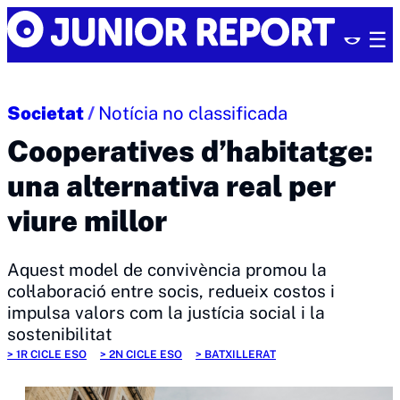
Skip
Junior
to
Report
content
Societat
/
Notícia no classificada
Cooperatives d’habitatge:
una alternativa real per
viure millor
Aquest model de convivència promou la
col·laboració entre socis, redueix costos i
impulsa valors com la justícia social i la
sostenibilitat
1R CICLE ESO
2N CICLE ESO
BATXILLERAT