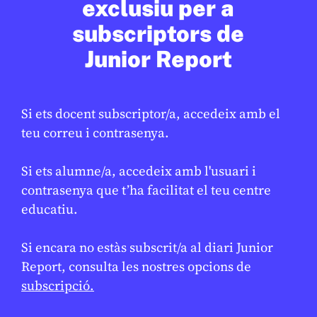
exclusiu per a
subscriptors de
En col·laboració amb
AJUNTAMENT DE BARCELONA
Junior Report
Si ets docent subscriptor/a, accedeix amb el
teu correu i contrasenya.
Si ets alumne/a, accedeix amb l'usuari i
contrasenya que t’ha facilitat el teu centre
educatiu.
SOCIETAT
/
ODS
Si encara no estàs subscrit/a al diari Junior
Barcelona reforça la neteja per
Report, consulta les nostres opcions de
millorar el manteniment de l’espai
subscripció.
públic