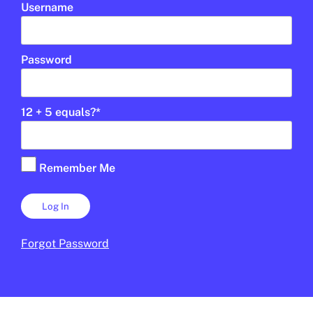
LAURA FERNÁNDEZ
17 DE FEBRER DE 2026 · 16:22
Username
Password
Open Arms
12 + 5 equals?
*
En col·laboració:
Palau Robert
Remember Me
Forgot Password
UD
1R CICLE ESO
2N CICLE ESO
BATXILLERAT
PALAU ROBERT