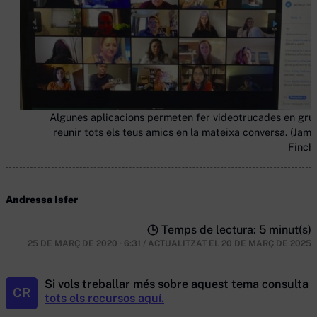
Algunes aplicacions permeten fer videotrucades en gru
reunir tots els teus amics en la mateixa conversa. (Jami
Finch 
Andressa Isfer
Temps de lectura: 5 minut(s)
25 DE MARÇ DE 2020 · 6:31
/
ACTUALITZAT EL
20 DE MARÇ DE 2025
Si vols treballar més sobre aquest tema consulta
CR
tots els recursos aquí.