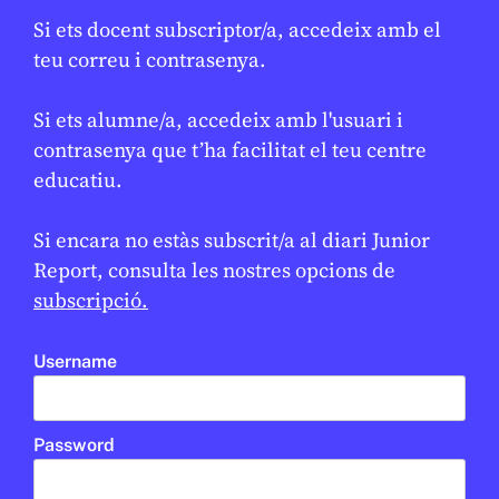
SALUT
Si ets docent subscriptor/a, accedeix amb el
El xarampió torna a Espanya: per
★
teu correu i contrasenya.
què reapareix i com ens afecta?
JUDITH VIVES
30 DE GENER DE 2026 · 6:00
Si ets alumne/a, accedeix amb l'usuari i
contrasenya que t’ha facilitat el teu centre
1R CICLE ESO
2N CICLE ESO
BATXILLERAT
educatiu.
CICLE SUPERIOR DE PRIMÀRIA
En col·laboració amb
AJUNTAMENT DE BARCELONA
Si encara no estàs subscrit/a al diari Junior
Report, consulta les nostres opcions de
subscripció.
Username
Password