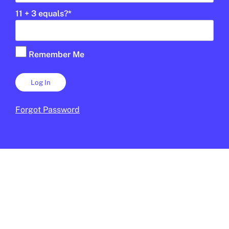
SALUT
11 + 3 equals?
*
Barcelona se suma a la Marató de
Donants de Sang
Remember Me
PABLO ESTACIO
7 DE GENER DE 2026 · 6:00
Forgot Password
© 2025 Blue Globe Media