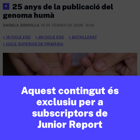
25 anys de la publicació del
★
genoma humà
ÀNGELA ZORRILLA
19 DE FEBRER DE 2026 · 6:00
1R CICLE ESO
2N CICLE ESO
BATXILLERAT
CICLE SUPERIOR DE PRIMÀRIA
Aquest contingut és
exclusiu per a
subscriptors de
Junior Report