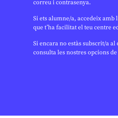
correu i contrasenya.
Si ets alumne/a, accedeix amb l
Continguts relacionats
que t’ha facilitat el teu centre e
Si encara no estàs subscrit/a al
consulta les nostres opcions d
ESPORTS
ESPORTS
Oriol Cardona guanya
Tret d
★
★
l’or en esquí de muntanya i
Olímpics
fa història als Jocs
3.000 es
Olímpics
esports