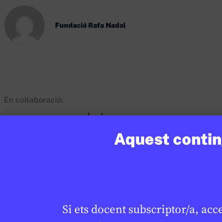
Fundació Rafa Nadal
En col·laboració:
Aquest conting
Si vols treballar més sobre aquest tema co
CR
tots els recursos aquí.
Si ets docent subscriptor/a, acc