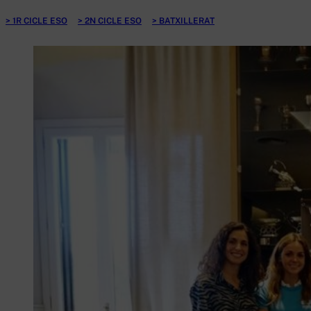
1R CICLE ESO
2N CICLE ESO
BATXILLERAT