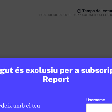
Temps de lectur
19 DE JULIOL DE 2019 · 9:27
/
ACTUALITZAT EL
2 
ut és exclusiu per a subscri
Report
nsulta
Username
edeix amb el teu