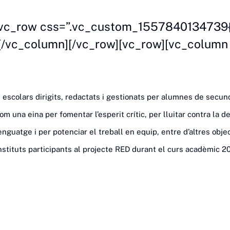
ia Educació – ASUS Pro Educació
[vc_row css=”.vc_custom_1557840134739{bo
][/vc_column][/vc_row][vc_row][vc_column
 escolars dirigits, redactats i gestionats per alumnes de secund
m una eina per fomentar l’esperit crític, per lluitar contra la d
llenguatge i per potenciar el treball en equip, entre d’altres objec
nstituts participants al projecte RED durant el curs acadèmic 2