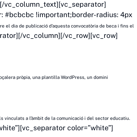
[/vc_column_text][vc_separator]
 #bcbcbc !important;border-radius: 4px
e el dia de publicació d’aquesta convocatòria de beca i fins el
rator][/vc_column][/vc_row][vc_row]
pçalera pròpia, una plantilla WordPress, un domini
s vinculats a l’àmbit de la comunicació i del sector educatiu.
hite”][vc_separator color=”white”]