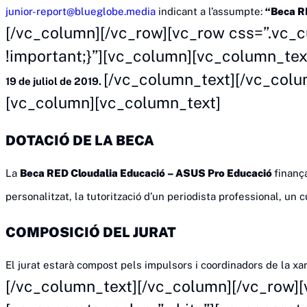
junior-report@blueglobe.media
indicant a l’assumpte:
“Beca R
[/vc_column][/vc_row][vc_row css=”.vc
!important;}”][vc_column][vc_column_tex
[/vc_column_text][/vc_colu
19 de juliol de 2019.
[vc_column][vc_column_text]
DOTACIÓ DE
LA BECA
La
Beca RED Cloudalia Educació – ASUS Pro Educació
finanç
personalitzat, la tutorització d’un periodista professional, un
COMPOSICIÓ DEL JURAT
El jurat estarà compost pels impulsors i coordinadors de la xar
[/vc_column_text][/vc_column][/vc_row][