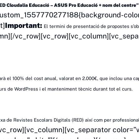
ED Cloudalia Educació – ASUS Pro Educació + nom del centre”
_custom_1557770277188{background-color:
t]
Important:
El termini de presentació de propostes s’obr
mn][/vc_row][vc_row][vc_column][vc_sepa
arà el 100% del cost anual, valorat en 2.000€, que inclou una ca
 curs de WordPress i el manteniment tècnic durant tot el curs.
xa de Revistes Escolars Digitals (RED) així com per professional
vc_row][vc_column][vc_separator color=”w