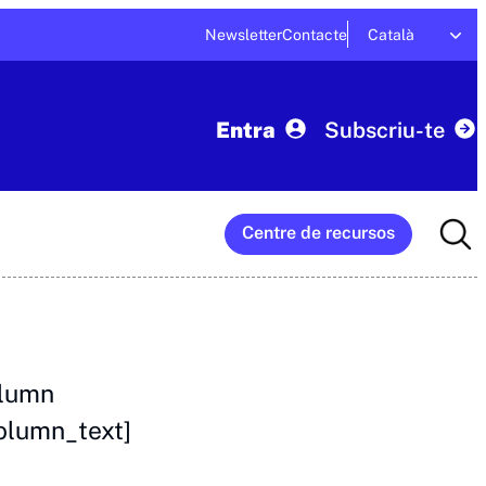
Newsletter
Contacte
Català
Entra
Subscriu-te
Searc
Centre de recursos
for:
olumn
olumn_text]