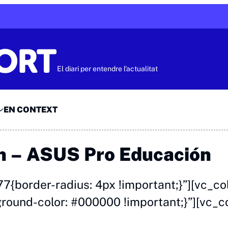
El diari per entendre l'actualitat
EN CONTEXT
n – ASUS Pro Educación
{border-radius: 4px !important;}”][vc_c
und-color: #000000 !important;}”][vc_c