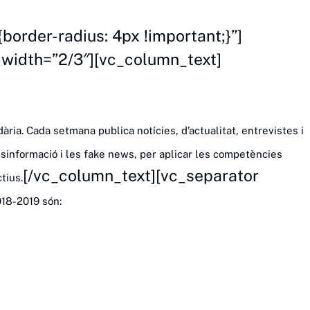
rder-radius: 4px !important;}”]
 width=”2/3″][vc_column_text]
ària. Cada setmana publica notícies, d’actualitat, entrevistes i
esinformació i les
fake news
, per aplicar les competències
[/vc_column_text][vc_separator
tius.
018-2019 són: