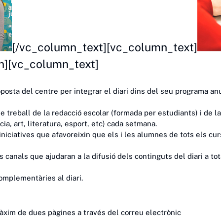
[/vc_column_text][vc_column_text]
n][vc_column_text]
oposta del centre per integrar el diari dins del seu programa anu
de treball de la redacció escolar (formada per estudiants) i de 
a, art, literatura, esport, etc) cada setmana.
 iniciatives que afavoreixin que els i les alumnes de tots els cur
 canals que ajudaran a la difusió dels continguts del diari a tota
complementàries al diari.
xim de dues pàgines a través del correu electrònic