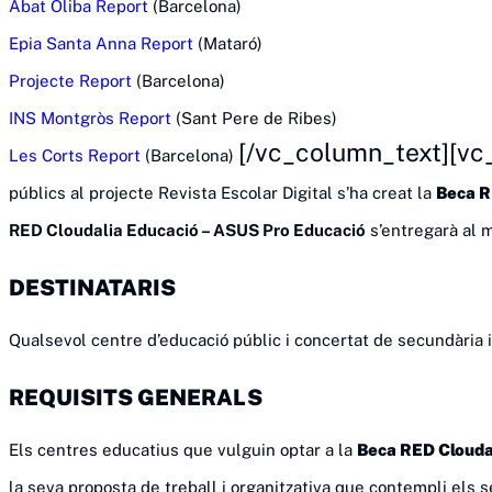
Abat Oliba Report
(Barcelona)
Epia Santa Anna Report
(Mataró)
Projecte Report
(Barcelona)
INS Montgròs Report
(Sant Pere de Ribes)
[/vc_column_text][vc
Les Corts Report
(Barcelona)
públics al projecte Revista Escolar Digital s’ha creat la
Beca R
RED Cloudalia Educació – ASUS Pro Educació
s’entregarà al m
DESTINATARIS
Qualsevol centre d’educació públic i concertat de secundària i
REQUISITS GENERALS
Els centres educatius que vulguin optar a la
Beca RED Clouda
la seva proposta de treball i organitzativa que contempli els s