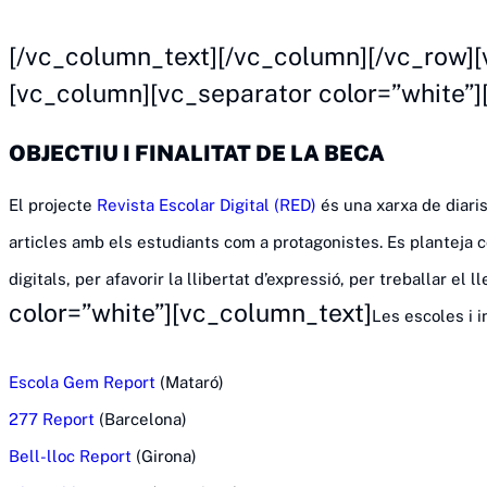
Bases de la 1ª edició Beca RED Cloudal
[/vc_column_text][/vc_column][/vc_row]
[vc_column][vc_separator color=”white”
OBJECTIU I FINALITAT DE LA BECA
El projecte
Revista Escolar Digital (RED)
és una xarxa de diaris
articles amb els estudiants com a protagonistes. Es planteja co
digitals, per afavorir la llibertat d’expressió, per treballar el 
color=”white”][vc_column_text]
Les escoles i i
Escola Gem Report
(Mataró)
277 Report
(Barcelona)
Bell-lloc Report
(Girona)