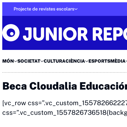
Skip
Projecte de revistes escolars
to
Junior Report
content
MÓN
SOCIETAT
CULTURA
CIÈNCIA
ESPORTS
MÈDIA
Beca Cloudalia Educació
[vc_row css=”.vc_custom_1557826622277
css=”.vc_custom_1557826736518{backgro