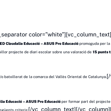
_separator color=”white”][vc_column_text
ED Cloudalia Educació – ASUS Pro Educació
promoguda per la 
illor projecte de diari escolar sobre una valoració de
15 punts t
[
/o batxillerat de la comarca del Vallès Oriental
de Catalunya.
lia Educació – ASUS Pro Educació
per formar part del projecte
[/vc_column_text][/vc_column]
egüents criteris: