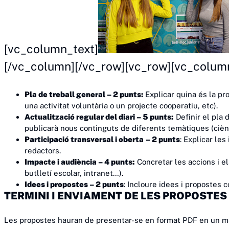
[vc_column_text]
[/vc_column][/vc_row][vc_row][vc_colum
Pla de treball general – 2 punts:
Explicar quina és la pr
una activitat voluntària o un projecte cooperatiu, etc).
Actualització regular del diari – 5 punts:
Definir el pla 
publicarà nous continguts de diferents temàtiques (ciènci
Participació transversal i oberta
– 2 punts
: Explicar les
redactors.
Impacte i audiència – 4 punts:
Concretar les accions i els
butlletí escolar, intranet…).
Idees i propostes – 2 punts
: Incloure idees i propostes 
TERMINI I ENVIAMENT DE LES PROPOSTES
Les propostes hauran de presentar-se en format PDF en un mà