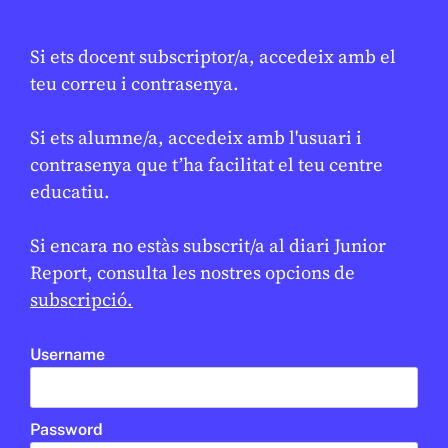
Tret de sortida als Jocs Olímpics
★
d’hivern amb 3.000 esportistes i
Si ets docent subscriptor/a, accedeix amb el
nous esports
teu correu i contrasenya.
ÀNGELA ZORRILLA
6 DE FEBRER DE 2026 · 6:01
Si ets alumne/a, accedeix amb l'usuari i
CICLE SUPERIOR DE PRIMÀRIA
1R CICLE ESO
2N CICLE ESO
contrasenya que t’ha facilitat el teu centre
BATXILLERAT
educatiu.
EN CONTEXT
Si encara no estàs subscrit/a al diari Junior
Report, consulta les nostres opcions de
subscripció.
Username
Password