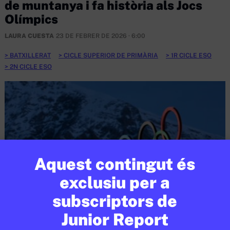
de muntanya i fa història als Jocs
Olímpics
LAURA CUESTA
23 DE FEBRER DE 2026 · 6:00
BATXILLERAT
CICLE SUPERIOR DE PRIMÀRIA
1R CICLE ESO
2N CICLE ESO
Aquest contingut és
exclusiu per a
subscriptors de
Junior Report
ESPORTS