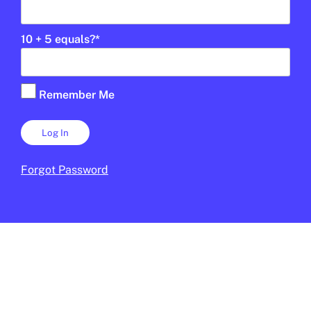
ESPORTS
10 + 5 equals?
*
Què són els Jocs Olímpics
★
d’hivern?
DANIEL MOYA
3 DE FEBRER DE 2026 · 10:50
Remember Me
CICLE SUPERIOR DE PRIMÀRIA
1R CICLE ESO
2N CICLE ESO
BATXILLERAT
Forgot Password