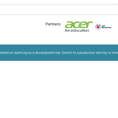
Partners:
istered on
wpml.org
as a development site. Switch to a production site key to
rem