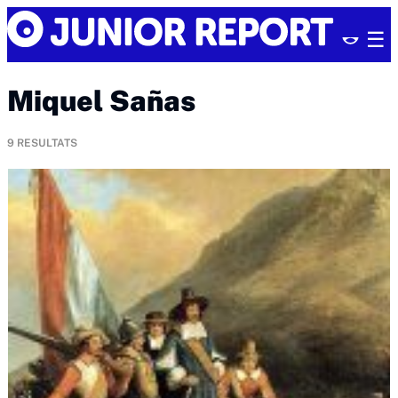
Skip
Junior
to
Report
content
Miquel Sañas
9
RESULTATS