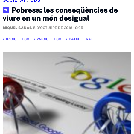
SOCIETAT
/
ODS
Pobresa: les conseqüències de
★
viure en un món desigual
MIQUEL SAÑAS
5 D'OCTUBRE DE 2018 · 9:05
1R CICLE ESO
2N CICLE ESO
BATXILLERAT