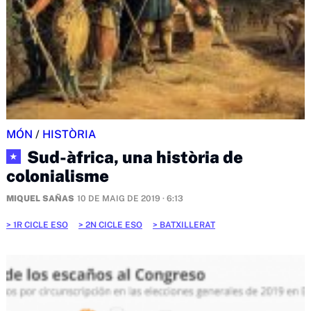
MÓN
/
HISTÒRIA
Sud-àfrica, una història de
★
colonialisme
MIQUEL SAÑAS
10 DE MAIG DE 2019 · 6:13
1R CICLE ESO
2N CICLE ESO
BATXILLERAT