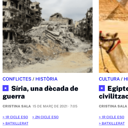
CONFLICTES
/
HISTÒRIA
CULTURA
/
H
Síria, una dècada de
Egipte
★
★
guerra
civilitza
CRISTINA SALA
15 DE MARÇ DE 2021 · 7:05
CRISTINA SALA
1R CICLE ESO
2N CICLE ESO
1R CICLE ESO
BATXILLERAT
BATXILLERAT