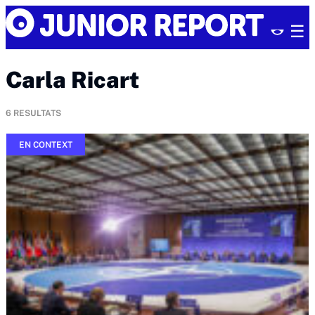
Skip
Junior
to
Report
content
Carla Ricart
6
RESULTATS
EN CONTEXT