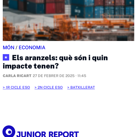
MÓN
/
ECONOMIA
Els aranzels: què són i quin
★
impacte tenen?
CARLA RICART
27 DE FEBRER DE 2025 · 11:45
1R CICLE ESO
2N CICLE ESO
BATXILLERAT