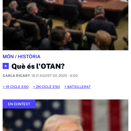
MÓN
/
HISTÒRIA
Què és l’OTAN?
★
CARLA RICART
18 D'AGOST DE 2025 · 6:00
1R CICLE ESO
2N CICLE ESO
BATXILLERAT
EN CONTEXT