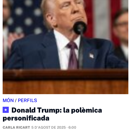
MÓN
/
PERFILS
Donald Trump: la polèmica
★
personificada
CARLA RICART
5 D'AGOST DE 2025 · 6:00