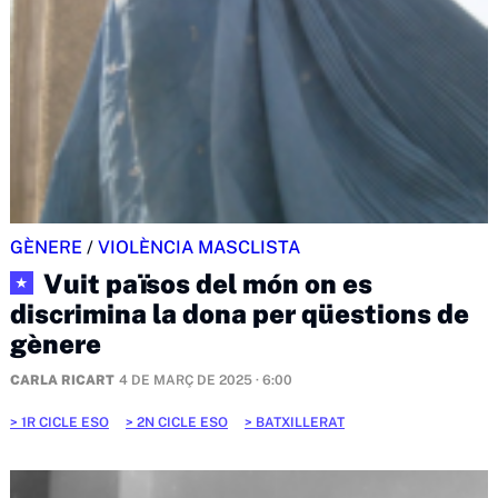
GÈNERE
/
VIOLÈNCIA MASCLISTA
Vuit països del món on es
★
discrimina la dona per qüestions de
gènere
CARLA RICART
4 DE MARÇ DE 2025 · 6:00
1R CICLE ESO
2N CICLE ESO
BATXILLERAT