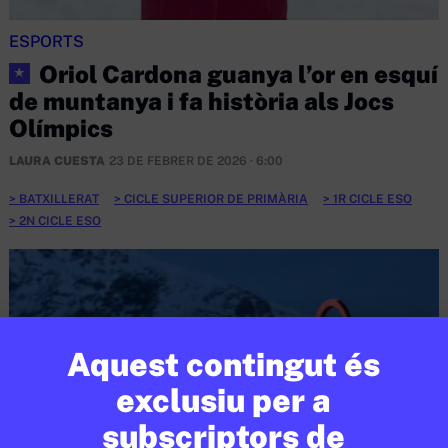
ESPORTS
Oriol Cardona guanya l’or en esquí
★
de muntanya i fa història als Jocs
Olímpics
LAURA CUESTA
23 DE FEBRER DE 2026 · 6:00
BATXILLERAT
CICLE SUPERIOR DE PRIMÀRIA
1R CICLE ESO
2N CICLE ESO
Aquest contingut és
exclusiu per a
subscriptors de