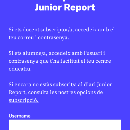
Junior Report
ESPORTS
Si ets docent subscriptor/a, accedeix amb el
Tret de sortida als Jocs Olímpics
★
teu correu i contrasenya.
d’hivern amb 3.000 esportistes i
nous esports
Si ets alumne/a, accedeix amb l'usuari i
ÀNGELA ZORRILLA
6 DE FEBRER DE 2026 · 6:01
contrasenya que t’ha facilitat el teu centre
educatiu.
CICLE SUPERIOR DE PRIMÀRIA
1R CICLE ESO
2N CICLE ESO
BATXILLERAT
Si encara no estàs subscrit/a al diari Junior
EN CONTEXT
Report, consulta les nostres opcions de
subscripció.
Username