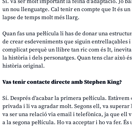
Sí. Va ser molt important la feina d’adaptació. Jo bà
un nou llenguatge. Cal tenir en compte que
It
és un l
lapse de temps molt més llarg.
Quan fas una pel·lícula li has de donar una estructur
de crear esdeveniments que siguin entrellaçables i que
complicat perquè un llibre tan ric com és
It
, inevita
la història i dels personatges. Quan tens clar això és 
història original.
Vas tenir contacte directe amb Stephen King?
Sí. Després d’acabar la primera pel·lícula. Estàvem e
privada i li va agradar molt. Segons ell, va superar 
va ser una relació via email i telefònica, ja que ell 
a la segona pel·lícula. Ho va acceptar i ho va fer. É