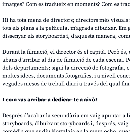
imatges? Com es tradueix en moments? Com es tradu
Hi ha tota mena de directors; directors més visuals i
tots els plans a la pel·lícula, m’agrada dibuixar. Em
dissenyar els
storyboards
i, d’aquesta manera, comun
Durant la filmació, el director és el capità. Però és
abans d’arribar al dia de filmació de cada escena. P
dels departaments; sigui la direcció de fotografia, e
moltes idees, documents fotogràfics, i a nivell conce
vegades mesos de treball diari a través del qual fina
I com vas arribar a dedicar-te a això?
Després d’acabar la secundària em vaig apuntar a l’
storyboards
, dibuixant
storyboards
i, després, vaig 
comèdia que es diu
Nostalgia en la mesa ocho
, que 