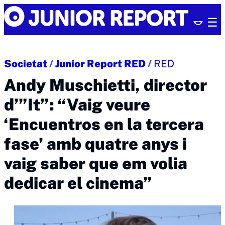
Skip
Junior
to
Report
content
Societat
/
Junior Report RED
/
RED
Andy Muschietti, director
d’”It”: “Vaig veure
‘Encuentros en la tercera
fase’ amb quatre anys i
vaig saber que em volia
dedicar el cinema”