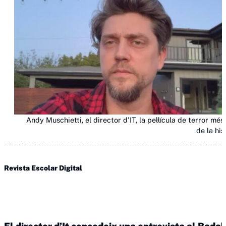
Andy Muschietti, el director d'IT, la pel·lícula de terror més
de la his
Revista Escolar Digital