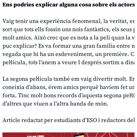
Ens podries explicar alguna cosa sobre els actors
Vaig tenir una experiència fenomenal, la veritat, en 
sort que tots ells fossin uns nois fantàstics, els seus
molt amics. Això crec que es nota a la peli quan la v
puc explicar? Es va formar una gran família entre nosa
vegada que hi ha un esdeveniment, un première. Cada
pel·lícula, tots l’anem a veure I després sortim a dina
La segona pel·lícula també em vaig divertir molt. Era
coneixia d’abans, érem amics perquè havíem fet una p
forta. Tinc molt bons records d’aquesta segona pel·lí
d’altres que viuen a l’altra banda de món.
Article redactat per estudiants d’ESO i redactors del