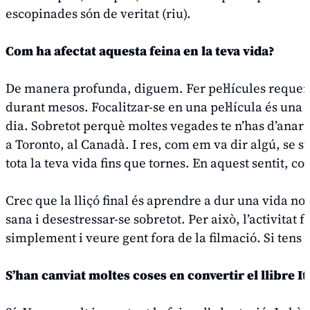
escopinades són de veritat (riu).
Com ha afectat aquesta feina en la teva vida?
De manera profunda, diguem. Fer pel·lícules requerei
durant mesos. Focalitzar-se en una pel·lícula és una
dia. Sobretot perquè moltes vegades te n’has d’anar a 
a Toronto, al Canadà. I res, com em va dir algú, se s
tota la teva vida fins que tornes. En aquest sentit, c
Crec que la lliçó final és aprendre a dur una vida n
sana i desestressar-se sobretot. Per això, l’activitat
simplement i veure gent fora de la filmació. Si tens 
S’han canviat moltes coses en convertir el llibre
It