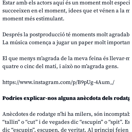
Estar amb els actors aquí és un moment molt especial
succeeixen en el moment, idees que et vénen a la me
moment més estimulant.
Després la postproducció té moments molt agradable
La música comença a jugar un paper molt important p
El que menys m’agrada de la meva feina és llevar-me d
quatre o cinc del matí, i això no m’agrada gens.
https://www.instagram.com/p/B9pUg-4Aum_/
Podries explicar-nos alguna anècdota dels rodatg
Anècdotes de rodatge n’hi ha milers, són incomptabl
“tallin” o “cut” i de vegades dic “escupin” o “spit”. E
dic “escupin”, escupen, de veritat. Al principi feie