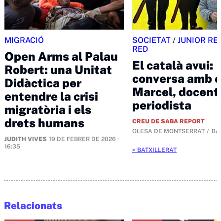
MIGRACIÓ
SOCIETAT
/
JUNIOR RE
RED
Open Arms al Palau
El català avui:
Robert: una Unitat
conversa amb 
Didàctica per
Marcel, docent 
entendre la crisi
periodista
migratòria i els
drets humans
CREU DE SABA REPORT
OLESA DE MONTSERRAT
BA
JUDITH VIVES
19 DE FEBRER DE 2026 ·
16:35
BATXILLERAT
Relacionats