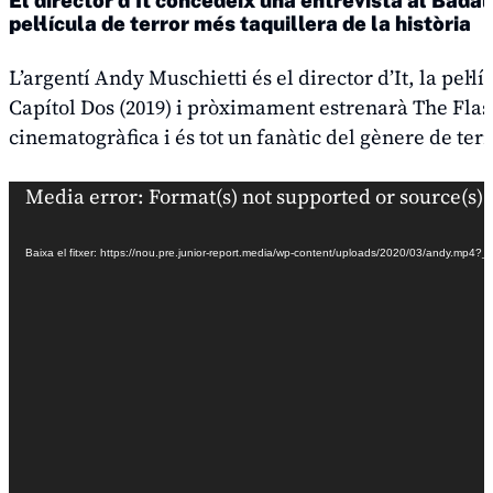
El director d’It concedeix una entrevista al Badal
pel·lícula de terror més taquillera de la història
L’argentí Andy Muschietti és el director d’
It
, la pel·
Capítol Dos
(2019) i pròximament estrenarà
The Flas
cinematogràfica i és tot un fanàtic del gènere de te
Reproductor
Media error: Format(s) not supported or source(s) 
de
vídeo
Baixa el fitxer: https://nou.pre.junior-report.media/wp-content/uploads/2020/03/andy.mp4?_