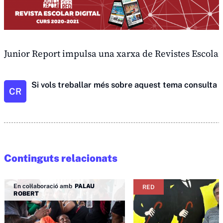
Junior Report impulsa una xarxa de Revistes Escolar
Si vols treballar més sobre aquest tema consulta
t
CR
Continguts relacionats
En col·laboració amb
PALAU
RED
ROBERT