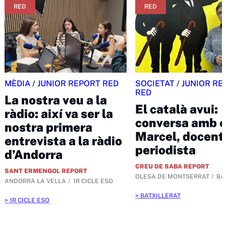
RED
RED
MÈDIA
/
JUNIOR REPORT RED
SOCIETAT
/
JUNIOR RE
RED
La nostra veu a la
El català avui:
ràdio: així va ser la
conversa amb 
nostra primera
Marcel, docent 
entrevista a la ràdio
periodista
d’Andorra
CREU DE SABA REPORT
SANT ERMENGOL REPORT
OLESA DE MONTSERRAT
BA
ANDORRA LA VELLA
1R CICLE ESO
BATXILLERAT
1R CICLE ESO