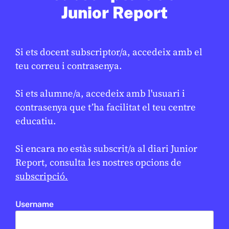
Junior Report
ESPORTS
Si ets docent subscriptor/a, accedeix amb el
Tret de sortida als Jocs Olímpics
★
teu correu i contrasenya.
d’hivern amb 3.000 esportistes i
nous esports
Si ets alumne/a, accedeix amb l'usuari i
ÀNGELA ZORRILLA
6 DE FEBRER DE 2026 · 6:01
contrasenya que t’ha facilitat el teu centre
educatiu.
2N CICLE ESO
BATXILLERAT
CICLE SUPERIOR DE PRIMÀRIA
1R CICLE ESO
Si encara no estàs subscrit/a al diari Junior
EN CONTEXT
Report, consulta les nostres opcions de
subscripció.
Username