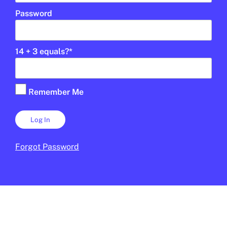
Password
14 + 3 equals?
*
ESPORTS
Què són els Jocs Olímpics
★
Remember Me
d’hivern?
DANIEL MOYA
3 DE FEBRER DE 2026 · 10:50
CICLE SUPERIOR DE PRIMÀRIA
1R CICLE ESO
2N CICLE ESO
BATXILLERAT
Forgot Password