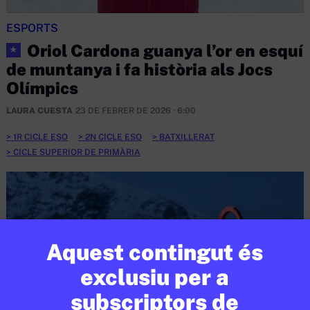
ESPORTS
Oriol Cardona guanya l’or en esquí
★
de muntanya i fa història als Jocs
Olímpics
LAURA CUESTA
23 DE FEBRER DE 2026 · 6:00
1R CICLE ESO
2N CICLE ESO
BATXILLERAT
CICLE SUPERIOR DE PRIMÀRIA
Aquest contingut és
exclusiu per a
subscriptors de