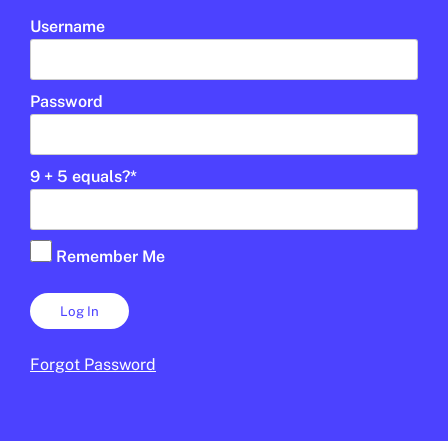
LAURA CUESTA
5 DE SETEMBRE DE 2025 · 6:00
Username
CICLE SUPERIOR DE PRIMÀRIA
1R CICLE ESO
2N CICLE ESO
BATXILLERAT
Password
EN CONTEXT
9 + 5 equals?
*
Remember Me
Forgot Password
CIÈNCIA
/
EXPLORACIÓ ESPACIAL
Com va ser l’arribada de l’home a
★