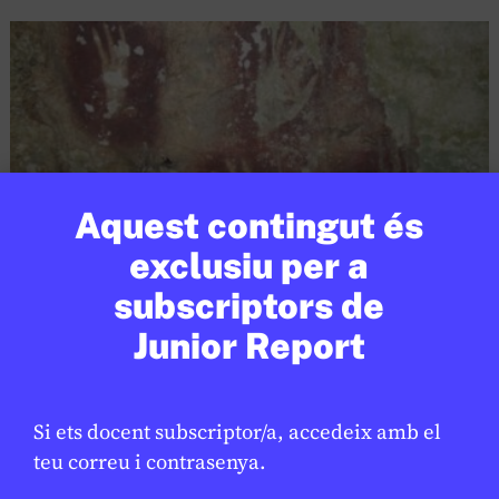
Aquest contingut és
exclusiu per a
subscriptors de
Junior Report
SOCIETAT
/
ART
Descobreixen les pintures
★
rupestres més antigues de la
humanitat a Indonèsia
Si ets docent subscriptor/a, accedeix amb el
teu correu i contrasenya.
ESTHER ESCOLÁN
28 DE GENER DE 2026 · 6:00